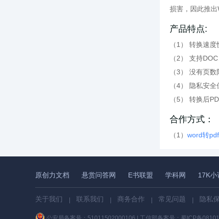
损害，因此推出
产品特点:
（1） 转换速度
（2） 支持DO
（3） 没有页
（4） 隐私安
（5） 转换后P
合作方式：
（1）
word转p
原创力文档
悬赏问答网
E书联盟
学科网
17K
关于我们
联系我们
商务合作
常见问题
隐私
|
|
|
|
公安局备案号：51011502000106
|
工信部备案号：
蜀ICP备08101