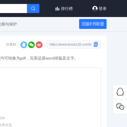
排行榜
登录
旧版E书联盟
检测与保护
分享到：
文档均可转换为pdf，完美还原word排版及文字。
5M
效果负责。