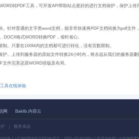
WORD转PDF工具，可开发API帮助站点更好的进行文档保护，保护上
快。针对普通的文字类word文档，能非常快速将PDF文档转换为pdf文件
C、DOCX格式WORD转换PDF，省时省心。
数限制。只要在100M内的文档都可进行转化，没有页数限制。
全保护。上传到服务器的原始文件转换24小时内，将永远从我们的服务器删
DF文件完美还原WORD排版及布局。
df工具在线体验
小说网
Baklib.内容云
保护
服务条款
|
938号-1
|
ICP经营许可证/EDI许可证：
川B2-20180569
|
公司营业执照
|
出版物经营