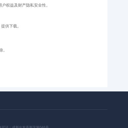
传用户权益及财产隐私安全性。
，提供下载。
除。
许可证：
成新出发高新字第046号