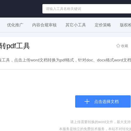
优化推广
内容合规审核
其它小工具
定价策略
版权
d转pdf工具
收藏
线版工具，点击上传word文档转换为pdf格式，针对doc、docx格式word
点击选择文档
请上传需要转换的word文件，最大支持
本服务是独立的免费技术服务，本站不对转化