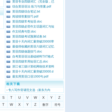
英语专业四级词汇（完全版，已
25
综合英语语法 练习与答案.pdf
26
英语四级综合笔记.txt
27
阅读猜答案技巧.pdf
28
英语四级常考短语.doc
29
英语四级必背作文话题词汇与短
30
作文经典句型.doc
31
英语四级考试预测试卷.txt
32
英语十天内词汇量突破20000带
33
最值得收藏的英语六级词汇记忆
34
英语四级做题技巧.doc
35
自考英语语法基础材料TXT格式
36
英语四级常用短语汇总.doc
37
浙江省三级计算机网络技术资料
38
英语十天内词汇量突破20000.d
39
最实用英语口语1000句.pdf
40
相关下载
›
专八写作背诵范文选（新东方内
S
T
U
V
W
X
Y
Z
T
W
X
Y
Z
数字
符号