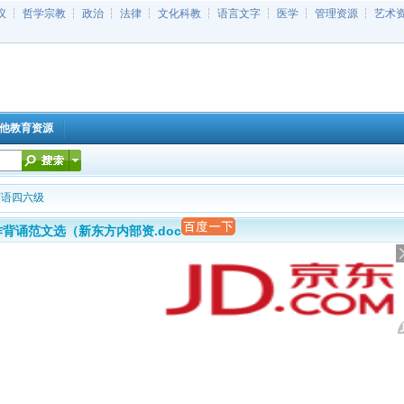
议
┆
哲学宗教
┆
政治
┆
法律
┆
文化科教
┆
语言文字
┆
医学
┆
管理资源
┆
艺术
他教育资源
英语四六级
背诵范文选（新东方内部资.doc