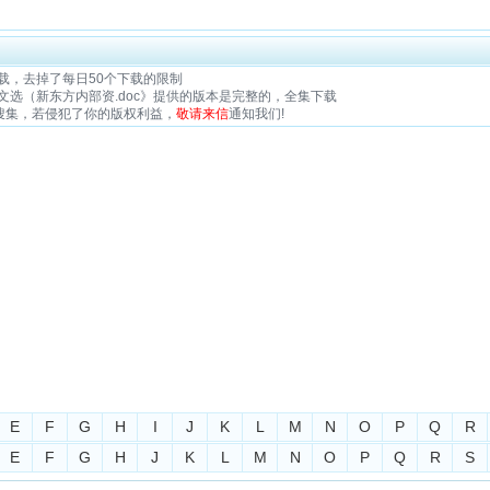
载，去掉了每日50个下载的限制
选（新东方内部资.doc》提供的版本是完整的，全集下载
搜集，若侵犯了你的版权利益，
敬请来信
通知我们!
E
F
G
H
I
J
K
L
M
N
O
P
Q
R
E
F
G
H
J
K
L
M
N
O
P
Q
R
S