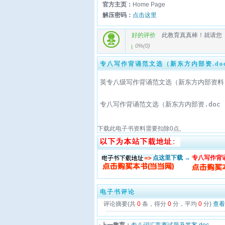
官方主页：
Home Page
解压密码：
点击这里
好的评价
此教育真真棒！就请您
0%
(
0
)
专八写作背诵范文选（新东方内部资.do
专八写作背诵范文选（新东方内部资.doc
下载此电子书资料需要扣除
0
点,
点这里下载 →
专八写作背
电子书评论
评论摘要(共
0
条，得分
0
分，平均
0
分)
查看
·上一教育：
专八词汇竞赛试题及答案.doc