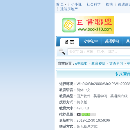
首 页
- ┆
小小说
┆
社会科学
┆
搜榜
┆
改进建
┆
建筑房地产
小学初中
英语学习
其
首 页
当前位置：
e书联盟
>
教育资源
>
英语学习
>
专八写作
运行环境：
Win9X/Win2000/WinXP/Win2003/
教育语言：
简体中文
教育类型：
国产软件 - 英语学习 - 英语四六级
授权方式：
共享版
教育大小：
49.0 KB
推荐星级：
更新时间：
2019-12-30 19:59:06
联系方式：
暂无联系方式