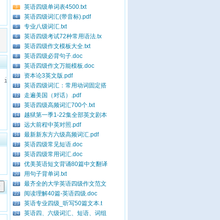
英语四级单词表4500.txt
3
英语四级词汇(带音标).pdf
4
专业八级词汇.txt
5
英语四级考试72种常用语法.tx
6
英语四级作文模板大全.txt
7
英语四级必背句子.doc
8
英语四级作文万能模板.doc
9
资本论3英文版.pdf
10
英语四级词汇：常用动词固定搭
11
走遍美国（对话）.pdf
12
英语四级高频词汇700个.txt
13
越狱第一季1-22集全部英文剧本
14
远大前程中英对照.pdf
15
最新新东方六级高频词汇.pdf
16
英语四级常见短语.doc
17
英语四级常用词汇.doc
18
优美英语短文背诵80篇中文翻译
19
用句子背单词.txt
20
最齐全的大学英语四级作文范文
21
阅读理解40篇-英语四级.doc
22
英语专业四级_听写50篇文本.t
23
英语四、六级词汇、短语、词组
24