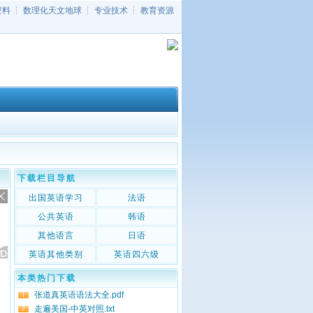
资料
┆
数理化天文地球
┆
专业技术
┆
教育资源
下载栏目导航
出国英语学习
法语
公共英语
韩语
其他语言
日语
英语其他类别
英语四六级
本类热门下载
张道真英语语法大全.pdf
1
走遍美国-中英对照.txt
2