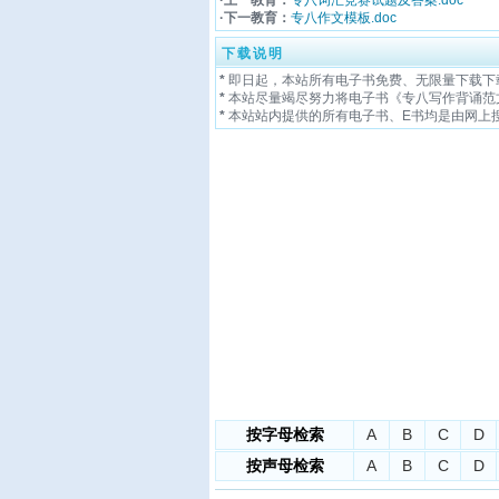
·下一教育：
专八作文模板.doc
下载说明
*
即日起，本站所有电子书免费、无限量下载下
*
本站尽量竭尽努力将电子书《专八写作背诵范文
*
本站站内提供的所有电子书、E书均是由网上
按字母检索
A
B
C
D
按声母检索
A
B
C
D