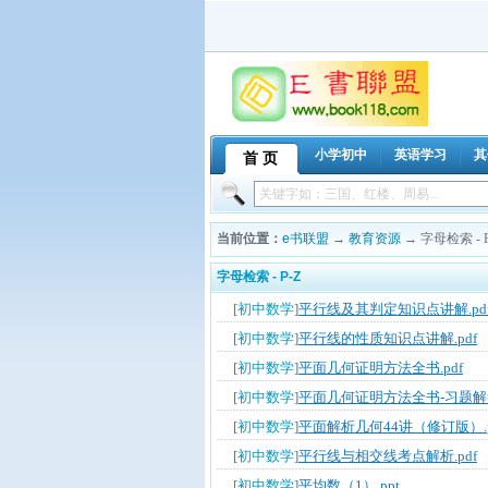
小学初中
英语学习
其
首 页
当前位置：
e书联盟
→
教育资源
→ 字母检索 - P
字母检索 - P-Z
[
初中数学
]
平行线及其判定知识点讲解.pd
[
初中数学
]
平行线的性质知识点讲解.pdf
[
初中数学
]
平面几何证明方法全书.pdf
[
初中数学
]
平面几何证明方法全书-习题解答
[
初中数学
]
平面解析几何44讲（修订版）.p
[
初中数学
]
平行线与相交线考点解析.pdf
[
初中数学
]
平均数（1）.ppt