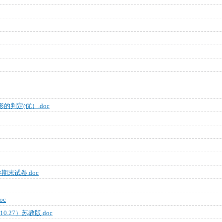
判定(优）.doc
学期末试卷.doc
oc
.27）苏教版.doc