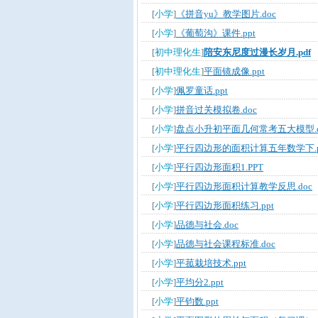
[
小学
]
《拼音yu》教学图片.doc
[
小学
]
《葡萄沟》课件.ppt
[
初中理化生
]
陪安东尼度过漫长岁月.pdf
[
初中理化生
]
平面镜成像.ppt
[
小学
]
佩罗童话.ppt
[
小学
]
拼音过关模拟卷.doc
[
小学
]
盘点小升初平面几何常考五大模型.d
[
小学
]
平行四边形的面积计算五年数学下.p
[
小学
]
平行四边形面积1.PPT
[
小学
]
平行四边形面积计算教学反思.doc
[
小学
]
平行四边形面积练习.ppt
[
小学
]
品德与社会.doc
[
小学
]
品德与社会课程标准.doc
[
小学
]
平菰栽培技术.ppt
[
小学
]
平均分2.ppt
[
小学
]
平钧数.ppt