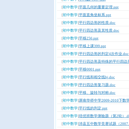
[
初中数学
]
平面几何的重要定理.ppt
[
初中数学
]
平面直角坐标系.ppt
[
初中数学
]
平行四边形的性质.doc
[
初中数学
]
平行四边形及其性质.doc
[
初中数学
]
平移256.ppt
[
初中数学
]
平移上课399.ppt
[
初中数学
]
平行四边形的判定4次作业.doc
[
初中数学
]
平行四边形及特殊的平行四边形的
[
初中数学
]
平移0001.ppt
[
初中数学
]
平行线和相交线hj.doc
[
初中数学
]
平行四边形复习题.doc
[
初中数学
]
平移、旋转与对称.doc
[
初中数学
]
屏南华侨中学2009-2010下数
[
初中数学
]
平行线的判定.ppt
[
初中数学
]
培优班数学测验题（第2轮）.d
[
初中数学
]
沛县五中数学竞赛试题（2007.10