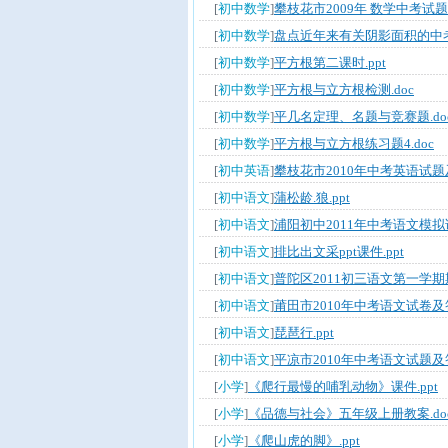
[
初中数学
]
攀枝花市2009年 数学中考试题.
[
初中数学
]
盘点近年来有关阴影面积的中考试
[
初中数学
]
平方根第二课时.ppt
[
初中数学
]
平方根与立方根检测.doc
[
初中数学
]
平几名定理、名题与竞赛题.do
[
初中数学
]
平方根与立方根练习题4.doc
[
初中英语
]
攀枝花市2010年中考英语试题及
[
初中语文
]
蒲松龄.狼.ppt
[
初中语文
]
浦阳初中2011年中考语文模拟试
[
初中语文
]
排比出文采ppt课件.ppt
[
初中语文
]
普陀区2011初三语文第一学期
[
初中语文
]
莆田市2010年中考语文试卷及答
[
初中语文
]
琵琶行.ppt
[
初中语文
]
平凉市2010年中考语文试题及答
[
小学
]
《爬行最慢的哺乳动物》课件.ppt
[
小学
]
《品德与社会》五年级上册教案.do
[
小学
]
《爬山虎的脚》.ppt