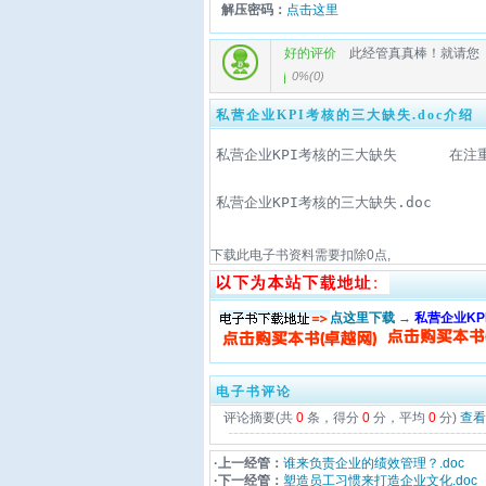
解压密码：
点击这里
好的评价
此经管真真棒！就请您
0%
(
0
)
私营企业KPI考核的三大缺失.doc介绍
私营企业KPI考核的三大缺失.doc
下载此电子书资料需要扣除
0
点,
点这里下载 →
私营企业KP
电子书评论
评论摘要(共
0
条，得分
0
分，平均
0
分)
查看
·上一经管：
谁来负责企业的绩效管理？.doc
·下一经管：
塑造员工习惯来打造企业文化.doc