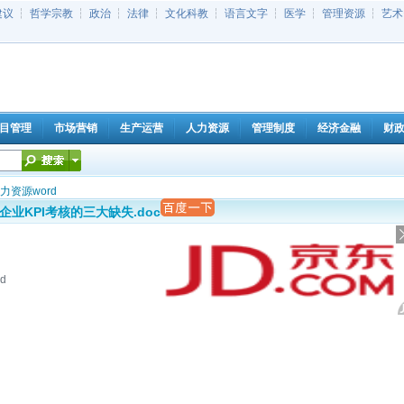
建议
┆
哲学宗教
┆
政治
┆
法律
┆
文化科教
┆
语言文字
┆
医学
┆
管理资源
┆
艺术
目管理
市场营销
生产运营
人力资源
管理制度
经济金融
财
力资源word
企业KPI考核的三大缺失.doc
d