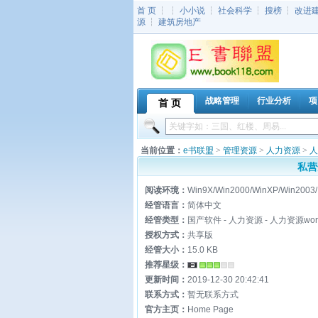
首 页
┆ ┆
小小说
┆
社会科学
┆
搜榜
┆
改进
源
┆
建筑房地产
战略管理
行业分析
项
首 页
当前位置：
e书联盟
>
管理资源
>
人力资源
>
人
私营
阅读环境：
Win9X/Win2000/WinXP/Win2003/
经管语言：
简体中文
经管类型：
国产软件 - 人力资源 - 人力资源wor
授权方式：
共享版
经管大小：
15.0 KB
推荐星级：
更新时间：
2019-12-30 20:42:41
联系方式：
暂无联系方式
官方主页：
Home Page