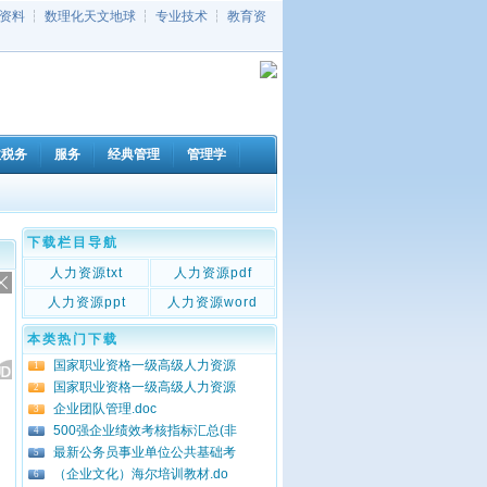
资料
┆
数理化天文地球
┆
专业技术
┆
教育资
政税务
服务
经典管理
管理学
下载栏目导航
人力资源txt
人力资源pdf
人力资源ppt
人力资源word
本类热门下载
国家职业资格一级高级人力资源
1
国家职业资格一级高级人力资源
2
企业团队管理.doc
3
500强企业绩效考核指标汇总(非
4
最新公务员事业单位公共基础考
5
（企业文化）海尔培训教材.do
6