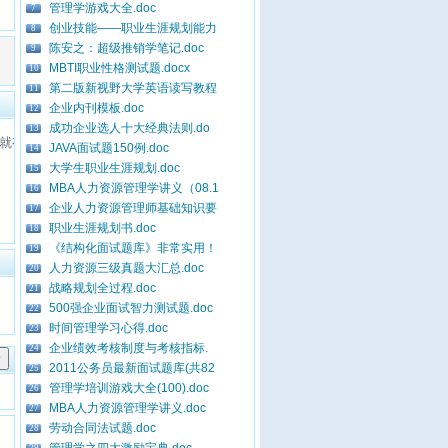
管理学游戏大全.doc
7
创业技能——职业生涯规划能力
8
陈安之：超级推销学笔记.doc
9
MBTI职业性格测试题.docx
10
第二版新视野大学英语读写教程
11
企业内刊模板.doc
12
成功企业选人十大经典法则.do
13
JAVA面试题150例.doc
14
大学生职业生涯规划.doc
15
MBA人力资源管理学讲义（08.1
16
企业人力资源管理师基础知识要
17
职业生涯规划书.doc
18
《结构化面试题库》非常实用！
19
人力资源三级真题大汇总.doc
20
战略规划全过程.doc
21
500强企业面试智力测试题.doc
22
时间管理学习心得.doc
23
企业绩效考核制度与考核指标.
24
2011公务员最新面试题库(共82
25
管理学培训游戏大全(100).doc
26
MBA人力资源管理学讲义.doc
27
劳动合同法试题.doc
28