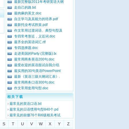
最新完整版2011年考研英语大纲
25
走自己的路.txt
26
最肉麻的英文.doc
27
自主学习及其能力的培养.pdf
28
最新托业考试胜策.pdf
29
作文常用过渡词语、典型句型及
30
专四常考形近，义近词.doc
31
最齐全的英语词汇.rtf
32
专四选择题.doc
33
走进美国的Party (完整版).tx
34
最常用商务英语200句.doc
35
最受欢迎的英语面试自我介绍.
36
最实用的30句美语PowerPoint
37
最新《英语三级大纲词汇表》.
38
最常用商务口语300句.doc
39
作文常用套用句型.doc
40
相关下载
›
最常见的英语口语.txt
›
最常见的日语惯用句型840个.pd
›
最常见的前缀76个和6级相关考试
S
T
U
V
W
X
Y
Z