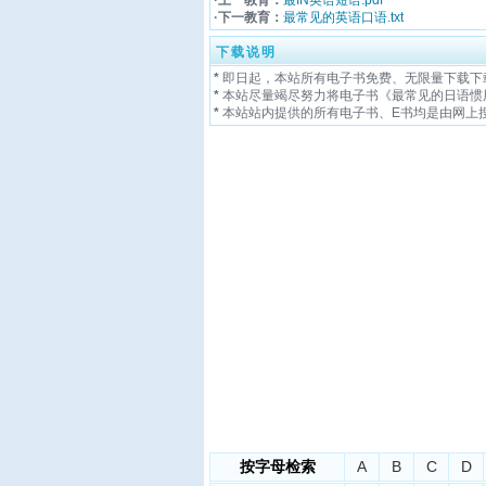
·下一教育：
最常见的英语口语.txt
下载说明
*
即日起，本站所有电子书免费、无限量下载下
*
本站尽量竭尽努力将电子书《最常见的日语惯用
*
本站站内提供的所有电子书、E书均是由网上
按字母检索
A
B
C
D