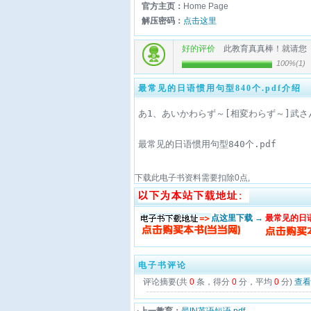
官方主页：
Home Page
解压密码：
点击这里
好的评价
此教育真真棒！就请您
100%
(
1
)
最常见的日语惯用句型840个.pdf介绍
最常见的日语惯用句型840个.pdf
下载此电子书资料需要扣除
0
点,
点这里下载 →
最常见的日语
电子书评论
评论摘要(共
0
条，得分
0
分，平均
0
分)
查看
·上一教育：
最IN英语短语.pdf