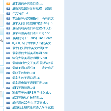
最常用商务英语口语.txt
3
最新英语国际音标教程（完整）
4
作文写作.txt
5
专业翻译员实用指引（高清英文
6
最常见的日语惯用句型840个.p
7
最新简明英语口译教程-李天舒
8
最常有用英语口语900句.doc
9
最美的句子1570句 Fine Sente
10
[语言]专门替中国人写的英文
11
最牛口头禅(中英文对照).txt
12
最常用的生活英语单词.doc
13
综合大学英语教师用书.pdf
14
最新新时代交互英语-视听说4答
15
最新英语口语必备－－流行成语
16
最醇香的诗歌.pdf
17
最常见的英语口语.txt
18
最常用电脑英语词汇表.doc
19
最IN英语短语.pdf
20
追求完美的GRE复习计划.doc
21
最新英语软件破解版.txt
22
最好用的20句生活英语.doc
23
最新硕士研究生英语入学考试指
24