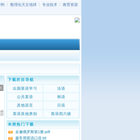
资料
┆
数理化天文地球
┆
专业技术
┆
教育资源
下载栏目导航
出国英语学习
法语
公共英语
韩语
其他语言
日语
英语其他类别
英语四六级
本类热门下载
走遍俄罗斯第1册.pdf
1
最常用英语口语.txt
2