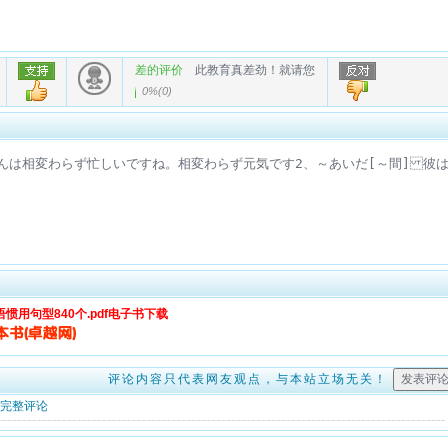
差的评价
此教育真差劲！就请您
0%
(
0
)
惯用句型840个.pdf电子书下载
评论内容只代表网友观点，与本站立场无关！
完整评论