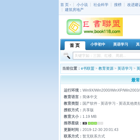
首 页
- ┆
小小说
┆
社会科学
┆
搜榜
┆
改进建
┆
建筑房地产
小学初中
英语学习
其
首 页
当前位置：
e书联盟
>
教育资源
>
英语学习
>
最常
运行环境：
Win9X/Win2000/WinXP/Win2003/
教育语言：
简体中文
教育类型：
国产软件 - 英语学习 - 英语其他类
授权方式：
共享版
教育大小：
1.19 MB
推荐星级：
更新时间：
2019-12-30 20:01:43
联系方式：
暂无联系方式