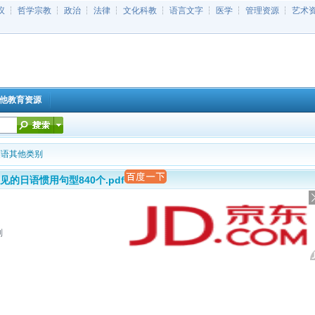
议
┆
哲学宗教
┆
政治
┆
法律
┆
文化科教
┆
语言文字
┆
医学
┆
管理资源
┆
艺术
他教育资源
英语其他类别
见的日语惯用句型840个.pdf
别