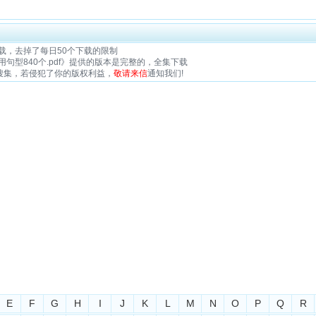
载，去掉了每日50个下载的限制
句型840个.pdf》提供的版本是完整的，全集下载
搜集，若侵犯了你的版权利益，
敬请来信
通知我们!
E
F
G
H
I
J
K
L
M
N
O
P
Q
R