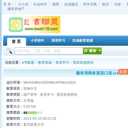
首 页
- ┆
小小说
┆
社会科学
┆
搜榜
┆
改进建议
┆
哲学宗教
┆
政治
┆
法律
┆
┆
建筑房地产
小学初中
英语学习
其他教育资源
首 页
当前位置：
e书联盟
>
教育资源
>
英语学习
>
英语其他类别
最常用商务英语口语.txt
运行环境：
Win9X/Win2000/WinXP/Win2003/
教育语言：
简体中文
教育类型：
国产软件 - 英语学习 - 英语其他类别
授权方式：
共享版
教育大小：
5.00 KB
推荐星级：
更新时间：
2012-05-10 08:22:26
联系方式：
暂无联系方式