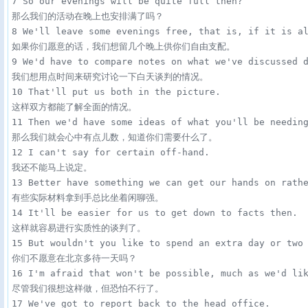
7 So our evenings will be quite full then? 

那么我们的活动在晚上也安排满了吗？

8 We'll leave some evenings free, that is, if it is al
如果你们愿意的话，我们想留几个晚上供你们自由支配。

9 We'd have to compare notes on what we've discussed d
我们想用点时间来研究讨论一下白天谈判的情况。

10 That'll put us both in the picture. 

这样双方都能了解全面的情况。

11 Then we'd have some ideas of what you'll be needing
那么我们就会心中有点儿数，知道你们需要什么了。

12 I can't say for certain off-hand. 

我还不能马上说定。

13 Better have something we can get our hands on rathe
有些实际材料拿到手总比坐着闲聊强。

14 It'll be easier for us to get down to facts then. 

这样就容易进行实质性的谈判了。

15 But wouldn't you like to spend an extra day or two 
你们不愿意在北京多待一天吗？

16 I'm afraid that won't be possible, much as we'd lik
尽管我们很想这样做，但恐怕不行了。

17 We've got to report back to the head office. 
