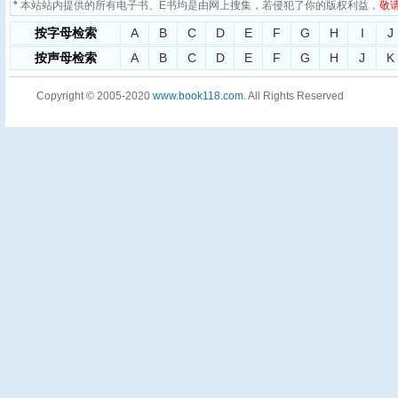
*
本站站内提供的所有电子书、E书均是由网上搜集，若侵犯了你的版权利益，
敬
按字母检索
A
B
C
D
E
F
G
H
I
J
按声母检索
A
B
C
D
E
F
G
H
J
K
Copyright © 2005-2020
www.book118.com
. All Rights Reserved