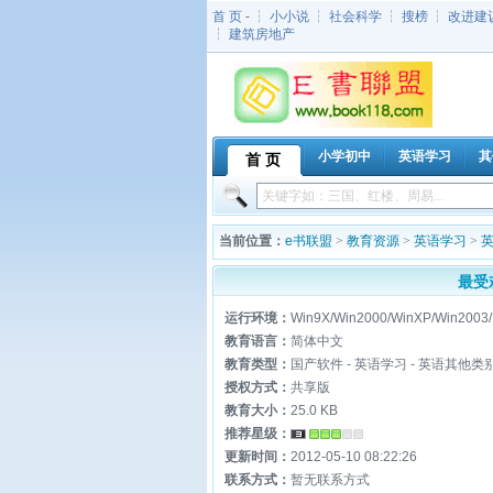
首 页
- ┆
小小说
┆
社会科学
┆
搜榜
┆
改进建
┆
建筑房地产
小学初中
英语学习
其
首 页
当前位置：
e书联盟
>
教育资源
>
英语学习
>
最受
运行环境：
Win9X/Win2000/WinXP/Win2003/
教育语言：
简体中文
教育类型：
国产软件 - 英语学习 - 英语其他类
授权方式：
共享版
教育大小：
25.0 KB
推荐星级：
更新时间：
2012-05-10 08:22:26
联系方式：
暂无联系方式