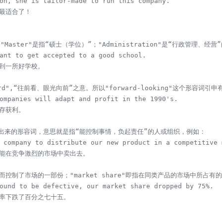
on, she is tailor-made to run this company.

最适合了！

。"Master"是指“硕士（学位）”；"Administration"是“行政管理、经营
ant to get accepted to a good school.

到一所好学校。

rd",“往前看、眼光向前”之意。所以"forward-looking"这个形容词
ompanies will adapt and profit in the 1990's.

存获利。

"演变出来的形容词，意思就是指“能控制事情，负起责任”的人或组织，例如：

 company to distribute our new product in a competitive m
能在竞争激烈的市场中卖出去。

制了市场的一部份；"market share"即指在同类产品的市场中所占有的销
ound to be defective, our market share dropped by 75%.

率下跌了百分之七十五。
