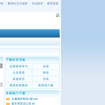
资料
┆
数理化天文地球
┆
专业技术
┆
教育资源
下载栏目导航
出国英语学习
法语
公共英语
韩语
其他语言
日语
英语其他类别
英语四六级
本类热门下载
走遍俄罗斯第1册.pdf
1
最常用英语口语.txt
2