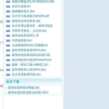
最新完整版2011年考研英语大纲
25
走自己的路.txt
26
最肉麻的英文.doc
27
自主学习及其能力的培养.pdf
28
最新托业考试胜策.pdf
29
”的意思，例如：

作文常用过渡词语、典型句型及
30
专四常考形近，义近词.doc
31
最齐全的英语词汇.rtf
32
专四选择题.doc
33
引申有“高瞻远瞩的、考虑未来”的意思，例如：

走进美国的Party (完整版).tx
34
最常用商务英语200句.doc
35
最受欢迎的英语面试自我介绍.
36
最实用的30句美语PowerPoint
37
最新《英语三级大纲词汇表》.
38
最常用商务口语300句.doc
arket.

39
作文常用套用句型.doc
40
相关下载
售比例。"Share"在此当名词用，有“份儿；分担”的意思， 例如：

›
最受欢迎的简历模板.doc
›
最受欢迎的英语面试自我介绍.d