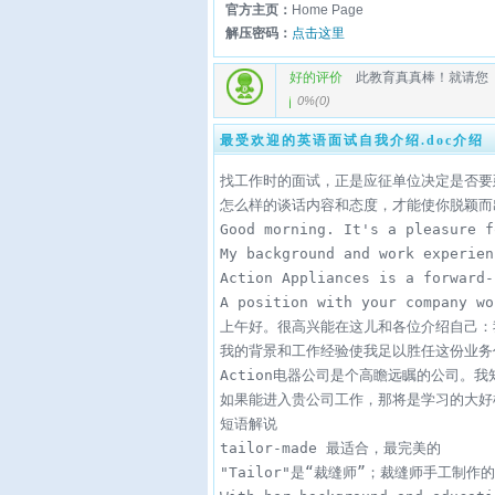
官方主页：
Home Page
解压密码：
点击这里
好的评价
此教育真真棒！就请您
0%
(
0
)
最受欢迎的英语面试自我介绍.doc介绍
找工作时的面试，正是应征单位决定是否要
怎么样的谈话内容和态度，才能使你脱颖而出呢
Good morning. It's a pleasure f
My background and work experien
Action Appliances is a forward-
A position with your company wo
上午好。很高兴能在这儿和各位介绍自己：我是
我的背景和工作经验使我足以胜任这份业务
Action电器公司是个高瞻远瞩的公司
如果能进入贵公司工作，那将是学习的大好机
短语解说

tailor-made 最适合，最完美的

"Tailor"是“裁缝师”；裁缝师手工