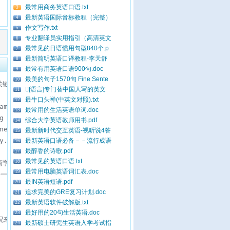
最常用商务英语口语.txt
3
最新英语国际音标教程（完整）
4
作文写作.txt
5
专业翻译员实用指引（高清英文
6
最常见的日语惯用句型840个.p
7
最新简明英语口译教程-李天舒
8
最常有用英语口语900句.doc
9
最美的句子1570句 Fine Sente
10
键所在。

[语言]专门替中国人写的英文
11
最牛口头禅(中英文对照).txt
12
ame is Jennifer Wong, and I am a candidate for the posit
最常用的生活英语单词.doc
13
g as an undergrad here in Taiwan, and in 1995, I receive
综合大学英语教师用书.pdf
14
new markets, particularly in the U.S. Thus you are going
最新新时代交互英语-视听说4答
15
y. I look forward to becoming part of the Action team. Th
最新英语口语必备－－流行成语
16
最醇香的诗歌.pdf
17
最常见的英语口语.txt
18
学院得到企管硕士的学位。过去五年来，我用我的专业知识和技能，担任神奇
最常用电脑英语词汇表.doc
19
要一位积极、肯负责的业务代表。我在神奇厨具用品公司工作的五年，将产品在
最IN英语短语.pdf
20
追求完美的GRE复习计划.doc
21
最新英语软件破解版.txt
22
最好用的20句生活英语.doc
23
况来说，是最完美、最合适的，例如：

最新硕士研究生英语入学考试指
24