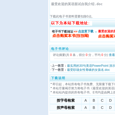
最受欢迎的英语面试自我介绍.doc
下载此电子书资料需要扣除
0
点,
点这里下载 →
最受欢迎的英
电子书评论
评论摘要(共
0
条，得分
0
分，平均
0
分)
查看
·上一教育：
最实用的30句美语PowerPoint 演示
·下一教育：
最受职场女性青睐的女孩名.doc
下载说明
*
即日起，本站所有电子书免费、无限量下载下
*
本站尽量竭尽努力将电子书《最受欢迎的英语面
*
本站站内提供的所有电子书、E书均是由网上
按字母检索
A
B
C
D
按声母检索
A
B
C
D