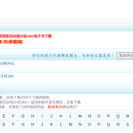
语面试自我介绍.doc电子书下载
评论内容只代表网友观点，与本站立场无关！
完整评论
文稿.ppt
载，去掉了每日50个下载的限制
试自我介绍.doc》提供的版本是完整的，全集下载
搜集，若侵犯了你的版权利益，
敬请来信
通知我们!
E
F
G
H
I
J
K
L
M
N
O
P
Q
R
E
F
G
H
J
K
L
M
N
O
P
Q
R
S