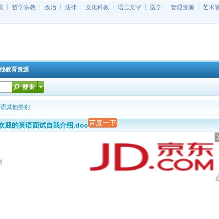
议
┆
哲学宗教
┆
政治
┆
法律
┆
文化科教
┆
语言文字
┆
医学
┆
管理资源
┆
艺术
他教育资源
英语其他类别
欢迎的英语面试自我介绍.doc
别