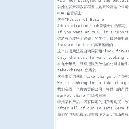
With her background and educati
以她的背景和教育程度，她来经营这个公司
MBA 企管硕士

这是"Master of Busine

Administration"（企管硕士）的缩写
If you want an MBA, it's import
你若有心攻得企管硕士的学位，最好先申请
forward-looking 高瞻远瞩的

这个口语用法源自动词词组"look forwa
Only the most forward-looking c
在九十年代，只有把眼光放远的公司才能生
take-charge 负责的

这是由动词词组"take charge of
We're looking for a take-charge
我们在找一个肯负责的公司，将我们的产品
market share 市场占有率

特指某种产品，因有固定的消费者购买，故而控
After all of our TV sets were f
我们的电视机被发现有瑕疵之后，市场占有