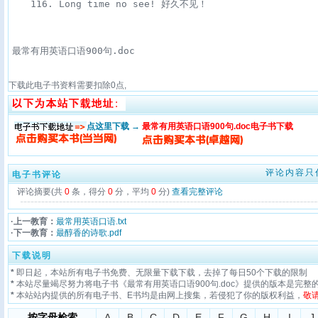
　　116. Long time no see! 好久不见！

最常有用英语口语900句.doc
下载此电子书资料需要扣除
0
点,
点这里下载 →
最常有用英语口语900句.doc电子书下载
评论内容只
电子书评论
评论摘要(共
0
条，得分
0
分，平均
0
分)
查看完整评论
·上一教育：
最常用英语口语.txt
·下一教育：
最醇香的诗歌.pdf
下载说明
*
即日起，本站所有电子书免费、无限量下载下载，去掉了每日50个下载的限制
*
本站尽量竭尽努力将电子书《最常有用英语口语900句.doc》提供的版本是完整
*
本站站内提供的所有电子书、E书均是由网上搜集，若侵犯了你的版权利益，
敬
按字母检索
A
B
C
D
E
F
G
H
I
J