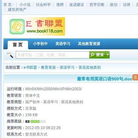
首 页
- ┆
小小说
┆
社会科学
┆
搜榜
┆
改进建议
┆
哲学宗教
┆
政治
┆
法律
┆
┆
建筑房地产
小学初中
英语学习
其他教育资源
首 页
当前位置：
e书联盟
>
教育资源
>
英语学习
>
英语其他类别
最常有用英语口语900句.doc
运行环境：
Win9X/Win2000/WinXP/Win2003/
教育语言：
简体中文
教育类型：
国产软件 - 英语学习 - 英语其他类别
授权方式：
共享版
教育大小：
156 KB
推荐星级：
更新时间：
2012-05-10 08:22:26
联系方式：
暂无联系方式