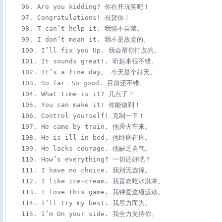
　　96. Are you kidding? 你在开玩笑吧！

　　97. Congratulations! 祝贺你！

　　98. T can’t help it. 我情不自禁。

　　99. I don’t mean it. 我不是故意的。

　　100. I’ll fix you Up. 我会帮你打点的。

　　101. It sounds great!. 听起来很不错。

　　102. It’s a fine day。 今天是个好天。

　　103. So far，So good. 目前还不错。

　　104. What time is it? 几点了？

　　105. You can make it! 你能做到！

　　106. Control yourself! 克制一下！

　　107. He came by train. 他乘火车来。

　　108. He is ill in bed. 他卧病在床。

　　109. He lacks courage. 他缺乏勇气。

　　110. How’s everything? 一切还好吧？

　　111. I have no choice. 我别无选择。

　　112. I like ice-cream. 我喜欢吃冰淇淋。

　　113. I love this game. 我钟爱这项运动。

　　114. I’ll try my best. 我尽力而为。

　　115. I’m On your side. 我全力支持你。
