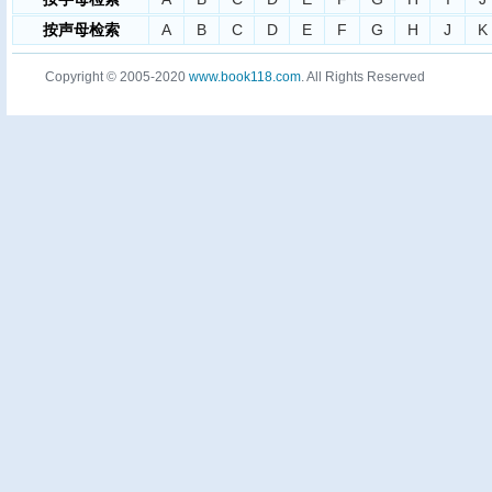
按声母检索
A
B
C
D
E
F
G
H
J
K
Copyright © 2005-2020
www.book118.com
. All Rights Reserved