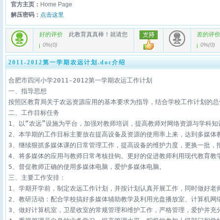
官方主页：
Home Page
解压密码：
点击这里
好的评价
此教育真真棒！就请您
差的评
0%
(
0
)
0%
(
0
)
2011-2012第一学期农远计划.doc介绍
合肥市四河小学2011-2012第一学期农运工作计划

一、指导思想

按照区教育局关于农远资源应用的基本要求为指导，结合学校工作计划的总
二、工作目标任务

1、以“农远”设施为平台，加强对教师培训，提高教师对网络资源与学科知
2、本学期的工作目标主要放在提高设备及资源的使用率上来，达到多媒体教
3、继续狠抓多媒体课的日常管理工作，提高设备的维护力度，更换一批，
4、将多媒体的应用与教师日常考核挂钩。更好的促进教师利用现代教育教学
5、督促教师正确的使用多媒体电脑，爱护多媒体电脑。

三、主要工作安排：

1、学期开学前，制定农远工作计划，并按计划认真开展工作，同时做好老
2、教研活动：配合学校搞好多媒体辅助教学及利用光盘播放室、计算机网
3、做好计算机室，卫星收室的常规管理和维护工作，严格管理，爱护并充