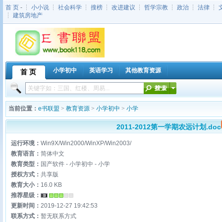
首 页
- ┆
小小说
┆
社会科学
┆
搜榜
┆
改进建议
┆
哲学宗教
┆
政治
┆
法律
┆
┆
建筑房地产
小学初中
英语学习
其他教育资源
首 页
当前位置：
e书联盟
>
教育资源
>
小学初中
>
小学
2011-2012第一学期农远计划.doc
运行环境：
Win9X/Win2000/WinXP/Win2003/
教育语言：
简体中文
教育类型：
国产软件 - 小学初中 - 小学
授权方式：
共享版
教育大小：
16.0 KB
推荐星级：
更新时间：
2019-12-27 19:42:53
联系方式：
暂无联系方式