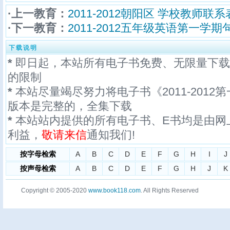
·上一教育：
2011-2012朝阳区 学校教师联系表
·下一教育：
2011-2012五年级英语第一学期
下载说明
*
即日起，本站所有电子书免费、无限量下载
的限制
*
本站尽量竭尽努力将电子书《2011-2012
版本是完整的，全集下载
*
本站站内提供的所有电子书、E书均是由网
利益，
敬请来信
通知我们!
按字母检索
A
B
C
D
E
F
G
H
I
J
按声母检索
A
B
C
D
E
F
G
H
J
K
Copyright © 2005-2020
www.book118.com
. All Rights Reserved