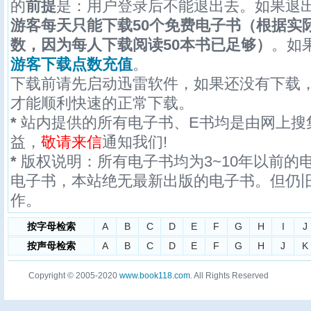
的
前提
是：用户登录后不能退出去。如果退
游客每天只能下载50个免费电子书（根据实
数，因为每人下载阅读50本书已足够）
。如
游客下载点数充值
。
下载前请先启动迅雷软件，如果还没有下载
才能顺利快速的正常下载。
*
站内提供的所有电子书、E书均是由网上搜
益，
敬请来信
通知我们!
*
版权说明：所有电子书均为3~10年以前的
电子书，本站绝无最新出版的电子书。但仍
作。
按字母检索
A
B
C
D
E
F
G
H
I
J
按声母检索
A
B
C
D
E
F
G
H
J
K
Copyright © 2005-2020
www.book118.com
. All Rights Reserved