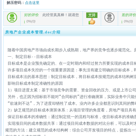
解压密码：
点击这里
好的评价
此经管真真棒！就请您
差的评
0%
(
0
)
0%
(
0
)
房地产企业成本管理.doc介绍
 随着中国房地产市场由成长期步入成熟期，地产界的竞争也逐步规范化。
 一、制定目标--目标成本

 目标成本是企业预先确定的、在一定时期内和经过努力所要实现的成本目标
 许多项目成本失控的一个很重要原因是：事先没有建立明确的目标成本，即
 目标成本法的基本思想：制定目标成本，将目标成本按规范的成本结构树
 影响目标成本制定准确性的原因

 1）项目进度太紧：基于市场竞争的需要、资金回收的压力、或是上市公司
 另外，也正因为招标前不能对“合同标的”进行准确测算，实际业务中只能
 “欲速则不达”，为了进度却牺牲了成本。业内许多企业都意识到其间的弊端
 2）缺乏规范的目标成本测算体系：从项目管理的角度看，房地产项目具有
 保证目标成本的准确性：通过制定统一的流程与标准，使目标成本的准确度
 实现项目间的成本数据共享：通过项目间成本数据的对比分析，可以及时
规范的方法：建立规范的成本结构树：综合公司开发项目的特点，提炼出一