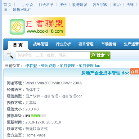
首 页
┆ ┆
小小说
┆
社会科学
┆
搜榜
┆
改进建议
┆
哲学宗教
┆
政治
┆
法律
源
┆
建筑房地产
战略管理
行业分析
项目管理
市场营销
生产运营
首 页
当前位置：
e书联盟
>
管理资源
>
项目管理
>
项目管理doc
房地产企业成本管理.doc
阅读环境：
Win9X/Win2000/WinXP/Win2003/
经管语言：
简体中文
经管类型：
国产软件 - 项目管理 - 项目管理doc
授权方式：
共享版
经管大小：
20.0 KB
推荐星级：
更新时间：
2019-12-30 20:38:10
联系方式：
暂无联系方式
官方主页：
Home Page