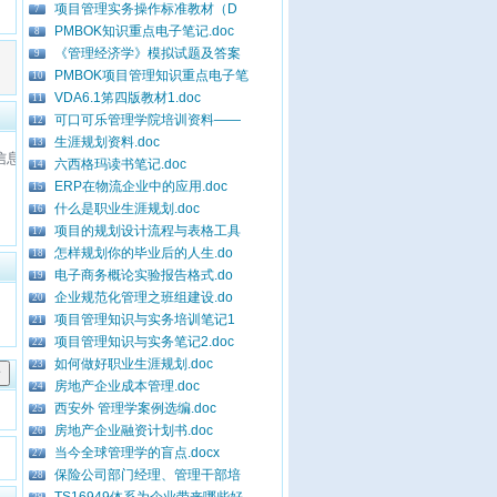
项目管理实务操作标准教材（D
7
PMBOK知识重点电子笔记.doc
8
《管理经济学》模拟试题及答案
9
PMBOK项目管理知识重点电子笔
10
VDA6.1笫四版教材1.doc
11
可口可乐管理学院培训资料——
12
生涯规划资料.doc
13
使信息的处理与流转更加准确、安全与顺畅；其次是，在信息的分类上有着重大的
六西格玛读书笔记.doc
14
ERP在物流企业中的应用.doc
15
什么是职业生涯规划.doc
16
项目的规划设计流程与表格工具
17
怎样规划你的毕业后的人生.do
18
电子商务概论实验报告格式.do
19
企业规范化管理之班组建设.do
20
项目管理知识与实务培训笔记1
21
项目管理知识与实务笔记2.doc
22
如何做好职业生涯规划.doc
23
房地产企业成本管理.doc
24
西安外 管理学案例选编.doc
25
房地产企业融资计划书.doc
26
当今全球管理学的盲点.docx
27
保险公司部门经理、管理干部培
28