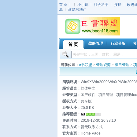
首 页
┆ ┆
小小说
┆
社会科学
┆
搜榜
┆
改进
源
┆
建筑房地产
战略管理
行业分析
项
首 页
当前位置：
e书联盟
>
管理资源
>
项目管理
>
项
阅读环境：
Win9X/Win2000/WinXP/Win2003/
经管语言：
简体中文
经管类型：
国产软件 - 项目管理 - 项目管理doc
授权方式：
共享版
经管大小：
25.0 KB
推荐星级：
更新时间：
2019-12-30 20:38:10
联系方式：
暂无联系方式
官方主页：
Home Page