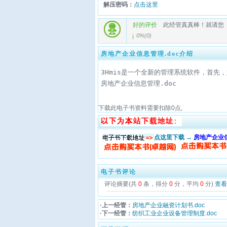
解压密码：
点击这里
好的评价
此经管真真棒！就请您
0%
(
0
)
房地产企业信息管理.doc介绍
3Hmis是一个全新的管理系统软件，首
房地产企业信息管理.doc
下载此电子书资料需要扣除
0
点,
点这里下载 →
房地产企业信
电子书评论
评论摘要(共
0
条，得分
0
分，平均
0
分)
查看
·上一经管：
房地产企业融资计划书.doc
·下一经管：
纺织工业企业设备管理制度.doc