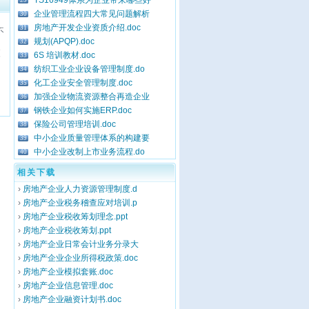
TS16949体系为企业带来哪些好
29
企业管理流程四大常见问题解析
30
房地产开发企业资质介绍.doc
31
不
规划(APQP).doc
32
更
6S 培训教材.doc
33
纺织工业企业设备管理制度.do
34
化工企业安全管理制度.doc
35
加强企业物流资源整合再造企业
、
36
钢铁企业如何实施ERP.doc
37
保险公司管理培训.doc
38
中小企业质量管理体系的构建要
39
中小企业改制上市业务流程.do
40
相关下载
›
房地产企业人力资源管理制度.d
›
房地产企业税务稽查应对培训.p
›
房地产企业税收筹划理念.ppt
›
房地产企业税收筹划.ppt
›
房地产企业日常会计业务分录大
›
房地产企业企业所得税政策.doc
›
房地产企业模拟套账.doc
›
房地产企业信息管理.doc
›
房地产企业融资计划书.doc