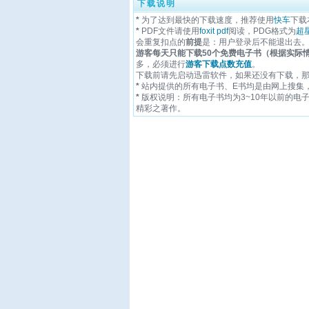
下载说明
*
为了达到最快的下载速度，推荐使用
快车
下载
*
PDF文件请使用
foxit pdf
阅读，PDG格式为
超
会重复扣点的
前提
是：用户登录后不能退出去
游客每天只能下载50个免费电子书（根据实际
多，必须进行
游客下载点数充值
。
下载前请先启动迅雷软件，如果还没有下载，
*
站内提供的所有电子书、E书均是由网上搜集
*
版权说明：所有电子书均为3~10年以前的
精彩之著作。