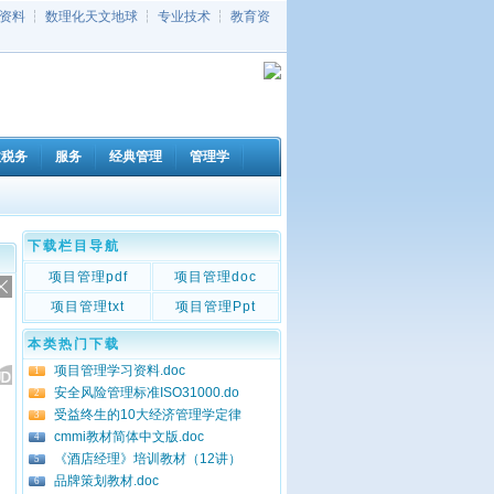
资料
┆
数理化天文地球
┆
专业技术
┆
教育资
政税务
服务
经典管理
管理学
下载栏目导航
项目管理pdf
项目管理doc
项目管理txt
项目管理Ppt
本类热门下载
项目管理学习资料.doc
1
安全风险管理标准ISO31000.do
2
受益终生的10大经济管理学定律
3
cmmi教材简体中文版.doc
4
《酒店经理》培训教材（12讲）
5
品牌策划教材.doc
6