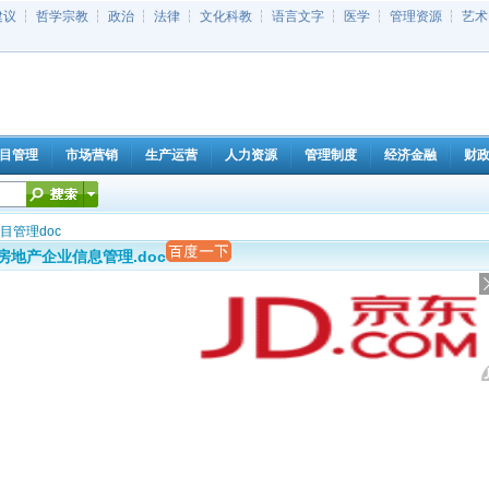
建议
┆
哲学宗教
┆
政治
┆
法律
┆
文化科教
┆
语言文字
┆
医学
┆
管理资源
┆
艺术
目管理
市场营销
生产运营
人力资源
管理制度
经济金融
财
目管理doc
房地产企业信息管理.doc