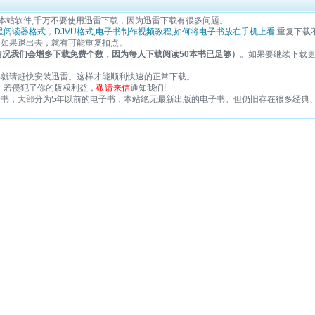
本站软件,千万不要使用迅雷下载，因为迅雷下载有很多问题。
星阅读器格式
，
DJVU格式
,
电子书制作视频教程
,
如何将电子书放在手机上看
,重复下载
。如果退出去，就有可能重复扣点。
情况我们会增多下载免费个数，因为每人下载阅读50本书已足够）
。如果要继续下载
那就请赶快安装迅雷。这样才能顺利快速的正常下载。
，若侵犯了你的版权利益，
敬请来信
通知我们!
电子书，大部分为5年以前的电子书，本站绝无最新出版的电子书。但仍旧存在很多经典