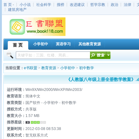
首 页
- ┆
小小说
┆
社会科学
┆
搜榜
┆
改进建议
┆
哲学宗教
┆
政治
┆
法律
┆
┆
建筑房地产
小学初中
英语学习
其他教育资源
首 页
当前位置：
e书联盟
>
教育资源
>
小学初中
>
初中数学
《人教版八年级上册全册数学教案》.d
运行环境：
Win9X/Win2000/WinXP/Win2003/
教育语言：
简体中文
教育类型：
国产软件 - 小学初中 - 初中数学
授权方式：
共享版
教育大小：
1.57 MB
推荐星级：
更新时间：
2012-03-08 08:53:38
联系方式：
暂无联系方式