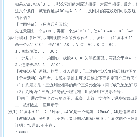
    如果△ABC≌△A′B′C′，那么它们的对应边相等，对应角相等．反之，如果
    这六个条件，就能保证△ABC≌△A′B′C′，从刚才的实践我们可以
    信不信？

    【作图验证】（用直尺和圆规）

    先任意画出一个△ABC，再画一个△A′B′C′，使A′B′=AB，B′C′
【学生活动】拿出直尺和圆规按上面的要求作图，并验证．（如课本图11．2
    画一个△A′B′C′，使A′B′=AB′，A′C′=AC，B′C′=BC：

    1．画线段取B′C′=BC；

    2．分别以B′、C′为圆心，线段AB、AC为半径画弧，两弧交于点A′；
    3．连接线段A′B′、A′C′．

    【教师活动】巡视、指导，引入课题：“上述的生活实例和尺规作图的
    【学生活动】在思考、实践的基础上可以归纳出下面判定两个三角形全
    （1）判定方法：三边对应相等的两个三角形全等（简写成“边边边”或“S
    （2）判断两个三角形全等的推理过程，叫做证明三角形全等．

    【评析】通过学生全过程的画图、观察、比较、交流等，逐步探索出
    二、范例点击，应用所学

【例1】如课本图11．2─3所示，△ABC是一个钢架，AB=AC，AD是连接点A
    【教师活动】分析例1，分析：要证明△ABD≌△ACD，可看这两个三
    证明：∵D是BC的中点，

    ∴BD=CD
