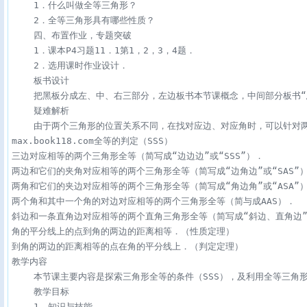
    1．什么叫做全等三角形？

    2．全等三角形具有哪些性质？

    四、布置作业，专题突破

    1．课本P4习题11．1第1，2，3，4题．

    2．选用课时作业设计．

    板书设计

    把黑板分成左、中、右三部分，左边板书本节课概念，中间部分板书“
    疑难解析

    由于两个三角形的位置关系不同，在找对应边、对应角时，可以针对
max.book118.com全等的判定（SSS）

三边对应相等的两个三角形全等（简写成“边边边”或“SSS”）．

两边和它们的夹角对应相等的两个三角形全等（简写成“边角边”或“SAS”）
两角和它们的夹边对应相等的两个三角形全等（简写成“角边角”或“ASA”）
两个角和其中一个角的对边对应相等的两个三角形全等（简与成AAS）．

斜边和一条直角边对应相等的两个直角三角形全等（简写成“斜边、直角边”或
角的平分线上的点到角的两边的距离相等．（性质定理）

到角的两边的距离相等的点在角的平分线上．（判定定理）

教学内容

    本节课主要内容是探索三角形全等的条件（SSS），及利用全等三角形
    教学目标

    1．知识与技能
