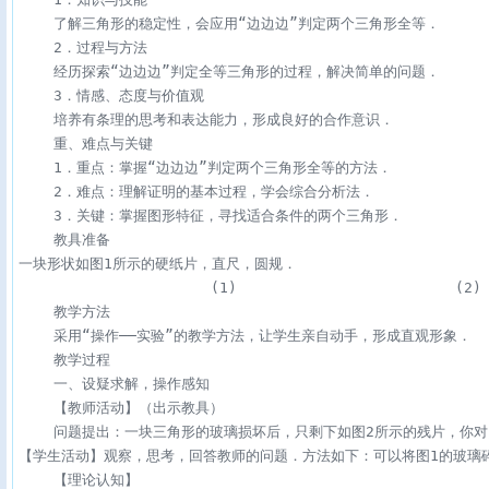
    了解三角形的稳定性，会应用“边边边”判定两个三角形全等．

    2．过程与方法

    经历探索“边边边”判定全等三角形的过程，解决简单的问题．

    3．情感、态度与价值观

    培养有条理的思考和表达能力，形成良好的合作意识．

    重、难点与关键

    1．重点：掌握“边边边”判定两个三角形全等的方法．

    2．难点：理解证明的基本过程，学会综合分析法．

    3．关键：掌握图形特征，寻找适合条件的两个三角形．

    教具准备

一块形状如图1所示的硬纸片，直尺，圆规．

                      (1)                         (2)

    教学方法

    采用“操作──实验”的教学方法，让学生亲自动手，形成直观形象．

    教学过程

    一、设疑求解，操作感知

    【教师活动】（出示教具）

    问题提出：一块三角形的玻璃损坏后，只剩下如图2所示的残片，你
【学生活动】观察，思考，回答教师的问题．方法如下：可以将图1的玻璃
    【理论认知】
