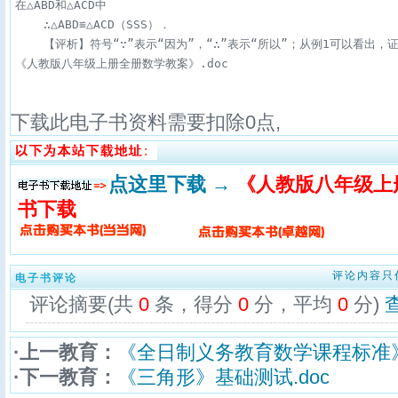
在△ABD和△ACD中

    ∴△ABD≌△ACD（SSS）．

    【评析】符号“∵”表示“因为”，“∴”表示“所以”；从例1可以看
《人教版八年级上册全册数学教案》.doc
下载此电子书资料需要扣除
0
点,
点这里下载 →
《人教版八年级上册
书下载
评论内容只
电子书评论
评论摘要(共
0
条，得分
0
分，平均
0
分)
·上一教育：
《全日制义务教育数学课程标准》
·下一教育：
《三角形》基础测试.doc