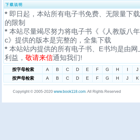
下载说明
*
即日起，本站所有电子书免费、无限量下载
的限制
*
本站尽量竭尽努力将电子书《《人教版八年级
c》提供的版本是完整的，全集下载
*
本站站内提供的所有电子书、E书均是由网
利益，
敬请来信
通知我们!
按字母检索
A
B
C
D
E
F
G
H
I
J
按声母检索
A
B
C
D
E
F
G
H
J
K
Copyright © 2005-2020
www.book118.com
. All Rights Reserved