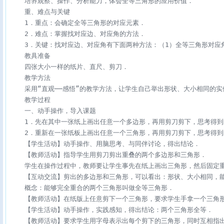
    培养观察、操作、分析能力，体会全等三角形的应用价值．

    重、难点与关键

    1．重点：会确定全等三角形的对应元素．

    2．难点：掌握找对应边、对应角的方法．

    3．关键：找对应边、对应角有下面两种方法：（1）全等三角形对
    教具准备

    四张大小一样的纸片、直尺、剪刀．

    教学方法

    采用“直观──感悟”的教学方法，让学生自己举出形状、大小相同的实
    教学过程

    一、动手操作，导入课题

    1．先在其中一张纸上画出任意一个多边形，再用剪刀剪下，思考得到
    2．重新在一张纸板上画出任意一个三角形，再用剪刀剪下，思考得到
    【学生活动】动手操作、用脑思考、与同伴讨论，得出结论．

    【教师活动】指导学生用剪刀剪出重叠的两个多边形和三角形．

    学生在操作过程中，教师要让学生事先在纸上画出三角形，然后固定
    【互动交流】剪出的多边形和三角形，可以看出：形状、大小相同，能
    概念：能够完全重合的两个三角形叫做全等三角形．

    【教师活动】在纸版上任意剪下一个三角形，要求学生手拿一个三角
    【学生活动】动手操作，实践感知，得出结论：两个三角形全等．

    【教师活动】要求学生用字母表示出每个剪下的三角形，同时互相指