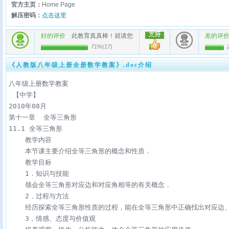
官方主页：
Home Page
解压密码：
点击这里
好的评价
此教育真真棒！就请您
差的评
71%
(
17
)
《人教版八年级上册全册数学教案》.doc介绍
八年级上册数学教案

 【中学】

2010年08月

第十一章  全等三角形    

11.1 全等三角形

    教学内容

    本节课主要介绍全等三角形的概念和性质．

    教学目标

    1．知识与技能

    领会全等三角形对应边和对应角相等的有关概念．

    2．过程与方法

    经历探索全等三角形性质的过程，能在全等三角形中正确找出对应边、
    3．情感、态度与价值观
