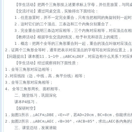
    【学生活动】把两个三角形按上述要求标上字母，并任意放置，与同
    【交流讨论】通过同桌交流，实验得出下面结论：

    1．任意放置时，并不一定完全重合，只有当把相同的角旋转到一起时
    2．这时它们的三个顶点、三条边和三个内角分别重合了．

    3．完全重合说明三条边对应相等，三个内角对应相等，对应顶点在相
    【教师活动】根据学生交流的情况，给予补充和语言上的规范．

    1．概念：把两个全等的三角形重合到一起，重合的顶点叫做对应顶点
2．证两个三角形全等时，通常把表示对应顶点的字母写在对应的位置上，如果本图1
【问题提出】课本图11．1─1中，△ABC≌△DEF，对应边有什么关系？对应角
    【学生活动】经过观察得到下面性质：

1．全等三角形对应边相等；

2.对应线段（边，中线，高，角平分线）相等；

3．全等三角形对应角相等；

4. 全等三角形周长、面积相等.

    二、随堂练习，巩固深化

    课本P4练习．

    【探研时空】

1．如图1所示，△ACF≌△DBE，∠E=∠F，若AD=20cm，BC=8cm，你能
2．如图2所示，△ABC≌△AEC，∠B=30°，∠ACB=85°，求出△AEC各内角的度数
    三、课堂总结，发展潜能
