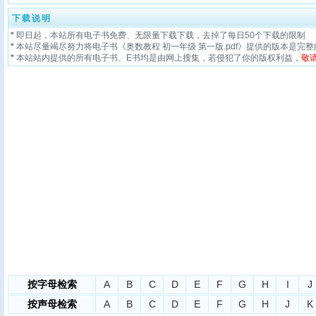
下载说明
*
即日起，本站所有电子书免费、无限量下载下载，去掉了每日50个下载的限制
*
本站尽量竭尽努力将电子书《奥数教程 初一年级 第一版.pdf》提供的版本是完
*
本站站内提供的所有电子书、E书均是由网上搜集，若侵犯了你的版权利益，
敬
按字母检索
A
B
C
D
E
F
G
H
I
J
按声母检索
A
B
C
D
E
F
G
H
J
K