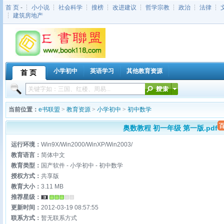
首 页
- ┆
小小说
┆
社会科学
┆
搜榜
┆
改进建议
┆
哲学宗教
┆
政治
┆
法律
┆
┆
建筑房地产
小学初中
英语学习
其他教育资源
首 页
当前位置：
e书联盟
>
教育资源
>
小学初中
>
初中数学
奥数教程 初一年级 第一版.pdf
运行环境：
Win9X/Win2000/WinXP/Win2003/
教育语言：
简体中文
教育类型：
国产软件 - 小学初中 - 初中数学
授权方式：
共享版
教育大小：
3.11 MB
推荐星级：
更新时间：
2012-03-19 08:57:55
联系方式：
暂无联系方式