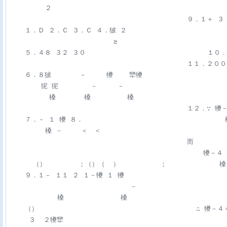
         ２ 

                                            ９．１＋ ３ 
    １．Ｄ ２．Ｃ ３．Ｃ ４．狓 ２                         
       　  　  　          ≥ 

    ５．４８ ３２ ３０                             
                                            １１．２００
    ６．８狓       －     犪    犫犪 

        狔 狔        －     － 

          槡       槡         槡 

                                            １２．∵
    ７．－ １ 犪 ８．                                   槡
         槡 － 　  ＜　＜ 

                                            而        
                                                犪－
      （）        ；（）（  ）          ；             槡 
    ９．１－ １１ ２ １－犪 １ 犪 

                              － 

            槡              槡 

    （）                                       ∴ 
     ３  ２犪犫 
