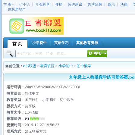
首 页
- ┆
小小说
┆
社会科学
┆
搜榜
┆
改进建议
┆
哲学宗教
┆
政治
┆
法律
┆
┆
建筑房地产
小学初中
英语学习
其他教育资源
首 页
当前位置：
e书联盟
>
教育资源
>
小学初中
>
初中数学
九年级上人教版数学练习册答案.pd
运行环境：
Win9X/Win2000/WinXP/Win2003/
教育语言：
简体中文
教育类型：
国产软件 - 小学初中 - 初中数学
授权方式：
共享版
教育大小：
1.64 MB
推荐星级：
更新时间：
2019-12-27 19:56:27
联系方式：
暂无联系方式