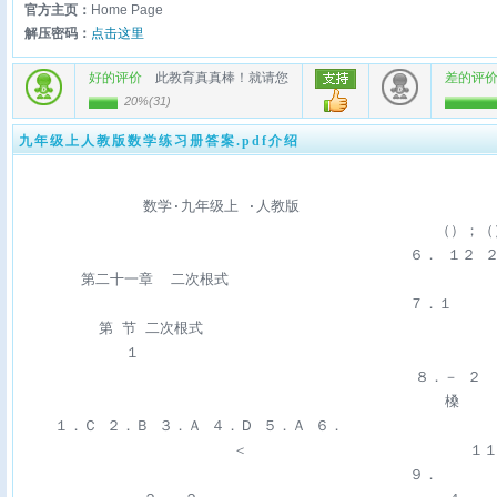
官方主页：
Home Page
解压密码：
点击这里
好的评价
此教育真真棒！就请您
差的评
20%
(
31
)
九年级上人教版数学练习册答案.pdf介绍
              数学·九年级上 ·人教版 

                                               （）；（
                                            ６． １２ 
       第二十一章  二次根式                               
                                            ７．１ 

         第 节 二次根式 

            １ 

                　                           ８．－ ２ 

                                                槡 

    １．Ｃ ２．Ｂ ３．Ａ ４．Ｄ ５．Ａ ６． 

       　  　  　  　  　 ＜                         １１
                                            ９． 
