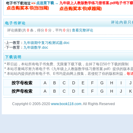
点这里下载 →
九年级上人教版数学练习册答案.pdf电子书下
评论内容只
电子书评论
评论摘要(共
0
条，得分
0
分，平均
0
分)
查看完整评论
·上一教育：
九年级期中复习检测试题.doc
·下一教育：
九年级数学.doc
下载说明
*
即日起，本站所有电子书免费、无限量下载下载，去掉了每日50个下载的限制
*
本站尽量竭尽努力将电子书《九年级上人教版数学练习册答案.pdf》提供的版本
*
本站站内提供的所有电子书、E书均是由网上搜集，若侵犯了你的版权利益，
敬
按字母检索
A
B
C
D
E
F
G
H
I
J
按声母检索
A
B
C
D
E
F
G
H
J
K
Copyright © 2005-2020
www.book118.com
. All Rights Reserved