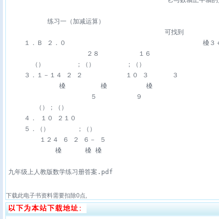
                                                     
          练习一（加减运算） 

                                        可找到        
    １．Ｂ ２．０                                   槡３
                    ２８          １６ 

      （）        ；（）        ；（） 

    ３．１－１４ ２ ２           １０ ３      ３ 

             槡         槡          槡 

                     ５          ９ 

       （）；（） 

    ４． １０ ２１０ 

    ５．（）       ；（）                                
        １２４ ６ ２ ６－ ５                              
            槡      槡 槡 

九年级上人教版数学练习册答案.pdf
下载此电子书资料需要扣除
0
点,