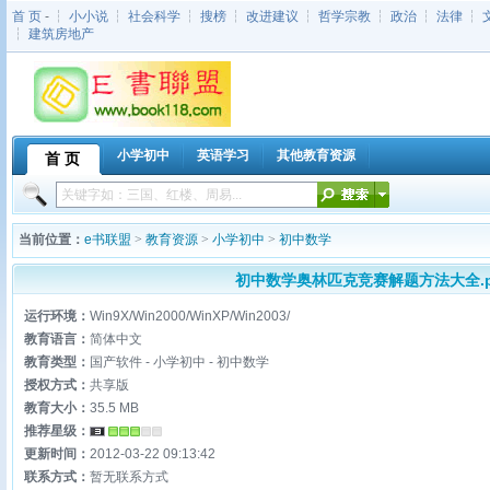
首 页
- ┆
小小说
┆
社会科学
┆
搜榜
┆
改进建议
┆
哲学宗教
┆
政治
┆
法律
┆
┆
建筑房地产
小学初中
英语学习
其他教育资源
首 页
当前位置：
e书联盟
>
教育资源
>
小学初中
>
初中数学
初中数学奥林匹克竞赛解题方法大全.p
运行环境：
Win9X/Win2000/WinXP/Win2003/
教育语言：
简体中文
教育类型：
国产软件 - 小学初中 - 初中数学
授权方式：
共享版
教育大小：
35.5 MB
推荐星级：
更新时间：
2012-03-22 09:13:42
联系方式：
暂无联系方式