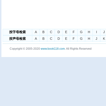
按字母检索
A
B
C
D
E
F
G
H
I
J
按声母检索
A
B
C
D
E
F
G
H
J
K
Copyright © 2005-2020
www.book118.com
. All Rights Reserved