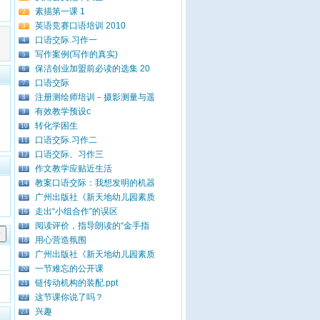
素描第一课 1
2
英语竞赛口语培训 2010
3
口语交际.习作一
4
写作案例(写作的真实)
5
保洁创业加盟前必读的选集 20
6
口语交际
7
注册测绘师培训－摄影测量与遥
8
有效教学预设c
9
转化学困生
10
口语交际.习作二
11
口语交际、习作三
12
作文教学应贴近生活
13
教案口语交际：我想发明的机器
14
广州出版社《新天地幼儿园素质
15
走出“小组合作”的误区
16
阅读评价，指导朗读的“金手指
17
用心营造氛围
18
广州出版社《新天地幼儿园素质
19
一节难忘的公开课
20
链传动机构的装配.ppt
21
这节课你说了吗？
22
兴趣
23