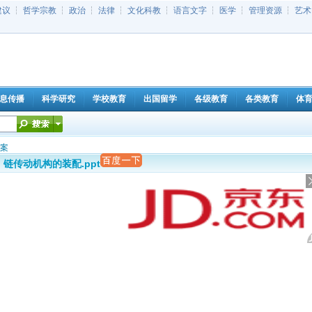
建议
┆
哲学宗教
┆
政治
┆
法律
┆
文化科教
┆
语言文字
┆
医学
┆
管理资源
┆
艺术
息传播
科学研究
学校教育
出国留学
各级教育
各类教育
体
案
链传动机构的装配.ppt