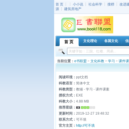
首 页
┆ ┆
小小说
┆
社会科学
┆
搜榜
┆
改进
源
┆
建筑房地产
文化理论
各国文化
信
首 页
当前位置：
e书联盟
>
文化科教
>
学习
>
课件课
阅读环境：
ppt文档
科教语言：
简体中文
科教类型：
教辅 - 学习 - 课件课案
授权方式：
EXE
科教大小：
4.88 MB
推荐星级：
更新时间：
2019-12-27 19:48:32
联系方式：
可不填
官方主页：
http://可不填