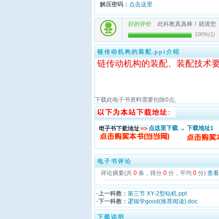
解压密码：
点击这里
好的评价
此科教真真棒！就请您
100%
(
1
)
链传动机构的装配.ppt介绍
链传动机构的装配
、装配技术
下载此电子书资料需要扣除
0
点,
点这里下载 → 下载地址1
电子书评论
评论摘要(共
0
条，得分
0
分，平均
0
分)
查看
·上一科教：
第三节 XY-2型钻机.ppt
·下一科教：
逻辑学good(推荐阅读).doc
下载说明