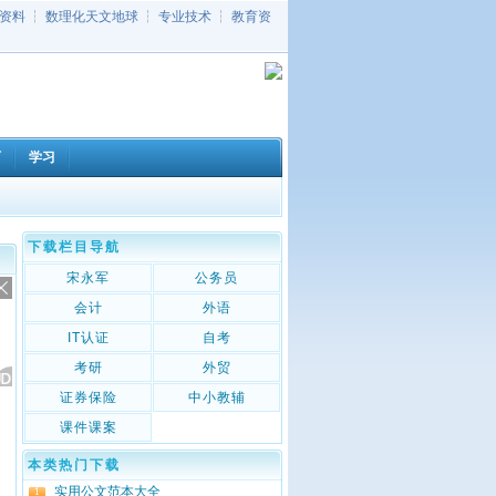
资料
┆
数理化天文地球
┆
专业技术
┆
教育资
育
学习
下载栏目导航
宋永军
公务员
会计
外语
IT认证
自考
考研
外贸
证券保险
中小教辅
课件课案
本类热门下载
实用公文范本大全
1