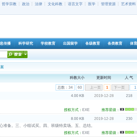
┆
哲学宗教
┆
政治
┆
法律
┆
文化科教
┆
语言文字
┆
医学
┆
管理资源
┆
艺术资料
息传播
科学研究
学校教育
出国留学
各级教育
各类教育
体
课案
科教大小
更新时间
人 气
总数：34
60
上一页
1
下一页
4.00 KB
2019-12-28
218
授权方式：
EXE
推荐星级：
8.00 KB
2019-12-28
230
精心准备。三、小组试买。四、班级特卖场。五、总结。
授权方式：
EXE
推荐星级：