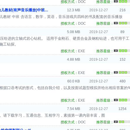
授权方式：
DOC
推荐星级：
教材(有声音乐播放)中班...
12.3 MB
2019-12-27
216
幼儿教材 中班 含语言，数学，英语，音乐游戏共四科的书及配套的音乐播放
授权方式：
DOC
推荐星级：
5.08 MB
2019-12-27
89
、液压给进的立轴式岩心钻机。 适用于金刚石、硬质合金及钢粒钻进，也可用于工
施工钻探。
授权方式：
EXE
推荐星级：
4.88 MB
2019-12-27
152
授权方式：
EXE
推荐星级：
60.0 KB
2019-12-27
480
。根据口语考试的形式，包括自我介绍，以及按面试题型模拟并给出相应答案的
授权方式：
EXE
推荐星级：
7.54 MB
2019-12-27
1254
荐。请下载学习，互通信息、互相学习，素描第一课内容丰富，图
授权方式：
DOC
推荐星级：