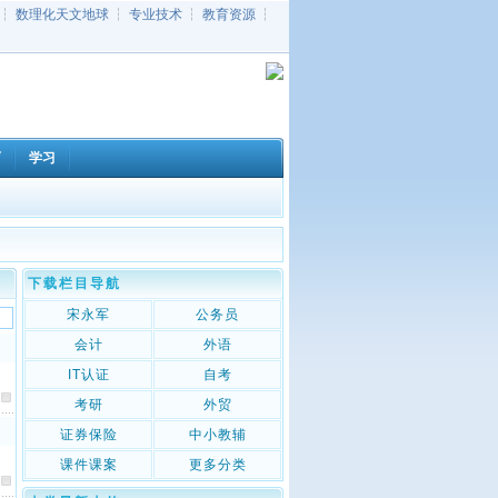
┆
数理化天文地球
┆
专业技术
┆
教育资源
┆
育
学习
下载栏目导航
宋永军
公务员
会计
外语
IT认证
自考
考研
外贸
证券保险
中小教辅
课件课案
更多分类