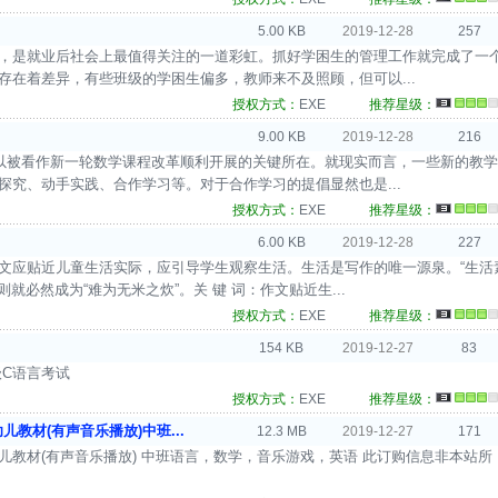
5.00 KB
2019-12-28
257
落，是就业后社会上最值得关注的一道彩虹。抓好学困生的管理工作就完成了一
存在着差异，有些班级的学困生偏多，教师来不及照顾，但可以...
授权方式：
EXE
推荐星级：
9.00 KB
2019-12-28
216
革可以被看作新一轮数学课程改革顺利开展的关键所在。就现实而言，一些新的教学
究、动手实践、合作学习等。对于合作学习的提倡显然也是...
授权方式：
EXE
推荐星级：
6.00 KB
2019-12-28
227
作文应贴近儿童生活实际，应引导学生观察生活。生活是写作的唯一源泉。“生活
就必然成为“难为无米之炊”。关 键 词：作文贴近生...
授权方式：
EXE
推荐星级：
154 KB
2019-12-27
83
级C语言考试
授权方式：
EXE
推荐星级：
教材(有声音乐播放)中班...
12.3 MB
2019-12-27
171
儿教材(有声音乐播放) 中班语言，数学，音乐游戏，英语 此订购信息非本站所