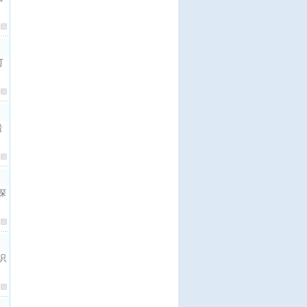
可
贵
探
识