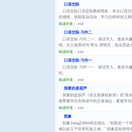
口语交际
· 口语交际口语交际教材简析：本次口语
想感情，借助策划活动，学习怎样和别人围绕
阅读环境：
exe
口语交际.习作二
· 口语交际.习作二一、谈话导入，激发
情。古人就用诗句“举头 望明月，低头思故
阅读环境：
exe
口语交际.习作一
· 口语交际.习作一一、谈话导入，激发
结。
阅读环境：
exe
我要的是葫芦
· 我要的是葫芦《语文新课程标准》把“
循尊重学生在阅读中的主体地位，重视学生的
阅读环境：
exe
想象
· 想象JiangZeMin同志指出：“创
难以屹立于世界民族之林。” 想象是创造性