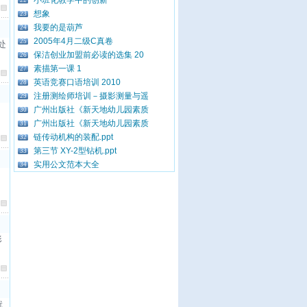
小班化教学中的创新
22
想象
23
我要的是葫芦
24
2005年4月二级C真卷
25
处
保洁创业加盟前必读的选集 20
26
素描第一课 1
27
英语竞赛口语培训 2010
28
注册测绘师培训－摄影测量与遥
29
广州出版社《新天地幼儿园素质
30
广州出版社《新天地幼儿园素质
31
链传动机构的装配.ppt
32
第三节 XY-2型钻机.ppt
33
实用公文范本大全
34
形
就