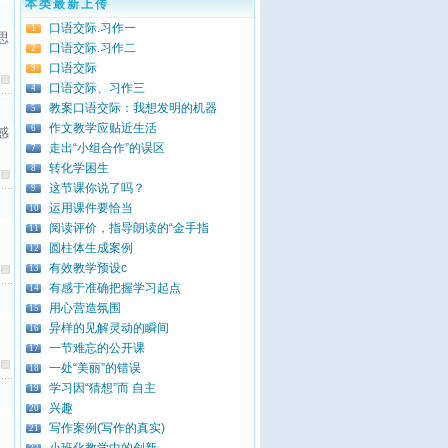
本类最新上传
口语交际.习作一
1
思
口语交际.习作二
2
口语交际
3
口语交际、习作三
4
教案口语交际：我想发明的机器
5
作文教学应贴近生活
6
感
走出“小组合作”的误区
7
转化学困生
8
这节课你说了吗？
9
运用课件要恰当
10
阅读评价，指导朗读的“金手指
11
圆柱体生成案例
12
有效教学预设c
13
有感于准确把握学习起点
14
用心营造氛围
15
异样的见解灵动的瞬间
16
一节难忘的公开课
17
一处“美丽”的错误
18
学习因“猜想”而 自主
19
兴趣
20
写作案例(写作的真实)
21