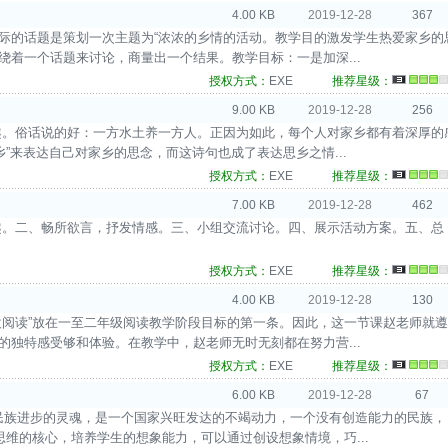
4.00 KB
2019-12-28
367
交际的话题是策划一次主题为“浓浓的乡情的活动。教学目的激发学生热爱家乡的
着一个话题来讨论，商量出一个结果。教学目标：一是加深...
授权方式：
EXE
推荐星级：
9.00 KB
2019-12-28
256
兴趣。俗话说的好：一方水土养一方人。正因为如此，每个人对家乡都有着深厚的
乡”来表达自己对家乡的思念，而这诗句也成了表达思乡之情...
授权方式：
EXE
推荐星级：
7.00 KB
2019-12-28
462
兴趣。二、畅所欲言，抒发情感。三、小组交流讨论。四、展示活动方案。五、总
授权方式：
EXE
推荐星级：
4.00 KB
2019-12-28
130
喜欢阅读”放在一至二年级阅读教学阶段目标的第一条。因此，这一节课赵老师就遵
独特感受够和体验。在教学中，赵老师无时无刻都在努力营...
授权方式：
EXE
推荐星级：
6.00 KB
2019-12-28
67
新是一个民族进步的灵魂，是一个国家兴旺发达的不竭动力，一个没有创造能力的民族，
思维的核心，培养学生的想象能力，可以通过创设想象情境，巧...