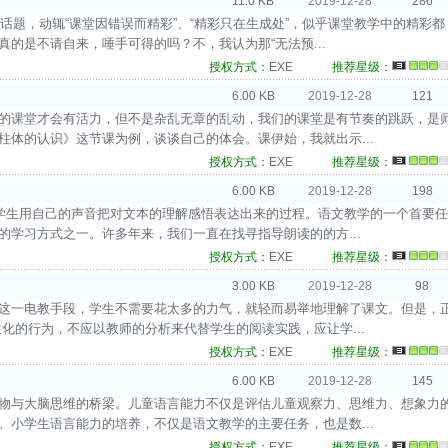
11.0 KB
2019-12-28
286
时髦话题，动辄“课堂因错误而精彩”、“精彩只在生成处”，似乎课堂教学中的精彩都
的是不请自来，唾手可得的吗？不，我认为那“无法预...
授权方式：
EXE
推荐星级：
6.00 KB
2019-12-28
121
动的课堂才会有活力，但不是杂乱无章的乱动，我们的课堂是有节奏的跳跃，是
柱体的认识》这节课为例，谈谈自己的体会。课伊始，我就出示...
授权方式：
EXE
推荐星级：
6.00 KB
2019-12-28
198
，是学生用自己的声音把对文本的理解感悟表达出来的过程。语文教学的一个首要任
学习方式之一。许多年来，我们一直在找寻指导朗读的的方...
授权方式：
EXE
推荐星级：
3.00 KB
2019-12-28
98
示这一电教手段，学生不需要花太多的力气，就轻而易举地理解了课文。但是，
化的行为，不应以教师的分析来代替学生的阅读实践，应让学...
授权方式：
EXE
推荐星级：
6.00 KB
2019-12-28
145
事物与大脑思维的桥梁。儿童语言能力不仅是评估儿童观察力、思维力、想象力
。小学生语言能力的培养，不仅是语文教学的主要任务，也是数...
授权方式：
EXE
推荐星级：