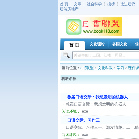
首 页
┆
文章
┆
社会科学
┆
搜榜
┆
改进建议
建筑房地产
文化理论
各国文化
信
首 页
当前位置：
e书联盟
>
文化科教
>
学习
>
课件
科教名称
教案口语交际：我想发明的机器人
· 教案口语交际：我想发明的机器人
阅读环境：
exe
口语交际、习作三
· 口语交际、习作三一、激发情趣。二、
阅读环境：
exe