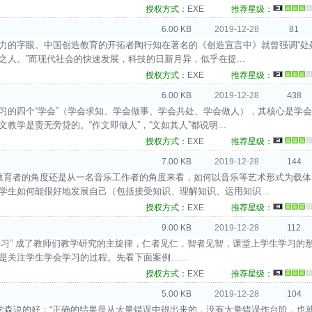
授权方式：
EXE
推荐星级：
6.00 KB
2019-12-28
81
魅力的字眼。中国创造教育的开拓者陶行知在著名的《创造宣言中》就曾强调“处
人。”而现代社会的快速发展，科技的日新月异，似乎在提...
授权方式：
EXE
推荐星级：
6.00 KB
2019-12-28
438
学习的四个“学会”（学会求知、学会做事、学会共处、学会做人），其核心是学会
学是责无旁贷的。“作文即做人”，“文如其人”都说明...
授权方式：
EXE
推荐星级：
7.00 KB
2019-12-28
144
位教育者的角度还是从一名音乐工作者的角度来看，如何以音乐等艺术形式为载体
学生如何能很好地发展自己（包括接受知识、理解知识、运用知识...
授权方式：
EXE
推荐星级：
9.00 KB
2019-12-28
112
自主学习” 成了教师们教学研究的主旋律，仁者见仁，智者见智，课堂上学生学习的
是关注学生学会学习的过程。先看下面案例……
授权方式：
EXE
推荐星级：
5.00 KB
2019-12-28
104
家钱学森说的好：“正确的结果是从大量错误中得出来的，没有大量错误作台阶，也