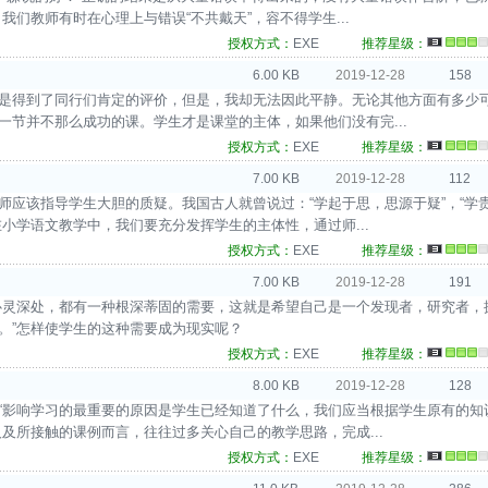
我们教师有时在心理上与错误“不共戴天”，容不得学生...
授权方式：
EXE
推荐星级：
6.00 KB
2019-12-28
158
还是得到了同行们肯定的评价，但是，我却无法因此平静。无论其他方面有多少
一节并不那么成功的课。学生才是课堂的主体，如果他们没有完...
授权方式：
EXE
推荐星级：
7.00 KB
2019-12-28
112
教师应该指导学生大胆的质疑。我国古人就曾说过：“学起于思，思源于疑”，“学
小学语文教学中，我们要充分发挥学生的主体性，通过师...
授权方式：
EXE
推荐星级：
7.00 KB
2019-12-28
191
的心灵深处，都有一种根深蒂固的需要，这就是希望自己是一个发现者，研究者，
。”怎样使学生的这种需要成为现实呢？
授权方式：
EXE
推荐星级：
8.00 KB
2019-12-28
128
：“影响学习的最重要的原因是学生已经知道了什么，我们应当根据学生原有的知
及所接触的课例而言，往往过多关心自己的教学思路，完成...
授权方式：
EXE
推荐星级：