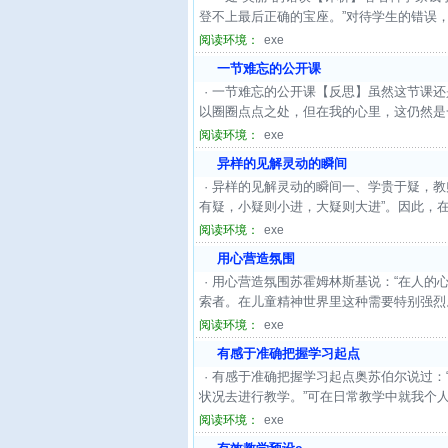
登不上最后正确的宝座。”对待学生的错误，
阅读环境：
exe
一节难忘的公开课
· 一节难忘的公开课【反思】虽然这节课
以圈圈点点之处，但在我的心里，这仍然是
阅读环境：
exe
异样的见解灵动的瞬间
· 异样的见解灵动的瞬间一、学贵于疑，
有疑，小疑则小进，大疑则大进”。因此，在
阅读环境：
exe
用心营造氛围
· 用心营造氛围苏霍姆林斯基说：“在人
索者。在儿童精神世界里这种需要特别强烈
阅读环境：
exe
有感于准确把握学习起点
· 有感于准确把握学习起点奥苏伯尔说过
状况去进行教学。”可在日常教学中就我个人
阅读环境：
exe