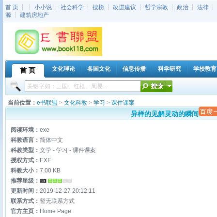
首 页
┆ ┆
小小说
┆
社会科学
┆
搜榜
┆
改进建议
┆
哲学宗教
┆
政治
┆
法律
源
┆
建筑房地产
文化理论
各国文化
信息传播
科学研究
学校教育
首 页
当前位置：
e书联盟
>
文化科教
>
学习
>
课件课案
异样的见解灵动的瞬间
阅读环境：
exe
科教语言：
简体中文
科教类型：
文学 - 学习 - 课件课案
授权方式：
EXE
科教大小：
7.00 KB
推荐星级：
更新时间：
2019-12-27 20:12:11
联系方式：
暂无联系方式
官方主页：
Home Page