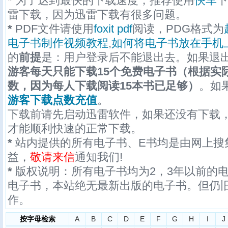
*
为了达到最快的下载速度，推荐使用
快车
下
雷下载，因为迅雷下载有很多问题。
*
PDF文件请使用
foxit pdf
阅读，PDG格式为
电子书制作视频教程
,
如何将电子书放在手机
的
前提
是：用户登录后不能退出去。如果退
游客每天只能下载15个免费电子书（根据实
数，因为每人下载阅读15本书已足够）
。如
游客下载点数充值
。
下载前请先启动迅雷软件，如果还没有下载
才能顺利快速的正常下载。
*
站内提供的所有电子书、E书均是由网上搜
益，
敬请来信
通知我们!
*
版权说明：所有电子书均为2，3年以前的
电子书，本站绝无最新出版的电子书。但仍
作。
按字母检索
A
B
C
D
E
F
G
H
I
J