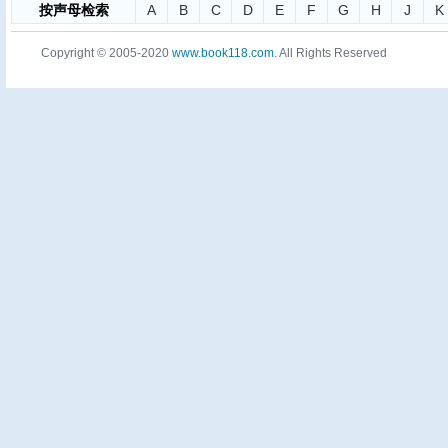
按声母检索
A
B
C
D
E
F
G
H
J
K
Copyright © 2005-2020
www.book118.com
. All Rights Reserved