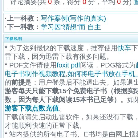
评论摘要(共
0
条，得分
0
分，平均
0
分)
·上一科教：
写作案例(写作的真实)
·下一科教：
学习因“猜想”而 自主
下载说明
*
为了达到最快的下载速度，推荐使用
快车
下
雷下载，因为迅雷下载有很多问题。
*
PDF文件请使用
foxit pdf
阅读，PDG格式为
电子书制作视频教程
,
如何将电子书放在手机
的
前提
是：用户登录后不能退出去。如果退
游客每天只能下载15个免费电子书（根据实
数，因为每人下载阅读15本书已足够）
。如
游客下载点数充值
。
下载前请先启动迅雷软件，如果还没有下载
才能顺利快速的正常下载。
*
站内提供的所有电子书、E书均是由网上搜