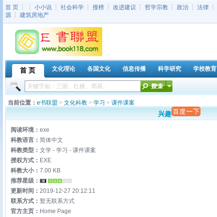
首 页
┆ ┆
小小说
┆
社会科学
┆
搜榜
┆
改进建议
┆
哲学宗教
┆
政治
┆
法律
源
┆
建筑房地产
文化理论
各国文化
信息传播
科学研究
学校教育
首 页
当前位置：
e书联盟
>
文化科教
>
学习
>
课件课案
兴趣
阅读环境：
exe
科教语言：
简体中文
科教类型：
文学 - 学习 - 课件课案
授权方式：
EXE
科教大小：
7.00 KB
推荐星级：
更新时间：
2019-12-27 20:12:11
联系方式：
暂无联系方式
官方主页：
Home Page