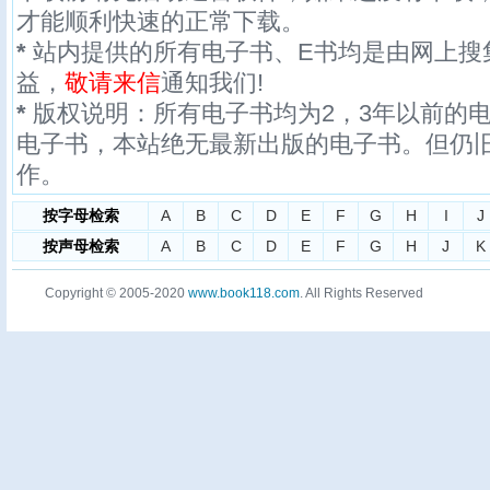
才能顺利快速的正常下载。
*
站内提供的所有电子书、E书均是由网上搜
益，
敬请来信
通知我们!
*
版权说明：所有电子书均为2，3年以前的
电子书，本站绝无最新出版的电子书。但仍
作。
按字母检索
A
B
C
D
E
F
G
H
I
J
按声母检索
A
B
C
D
E
F
G
H
J
K
Copyright © 2005-2020
www.book118.com
. All Rights Reserved