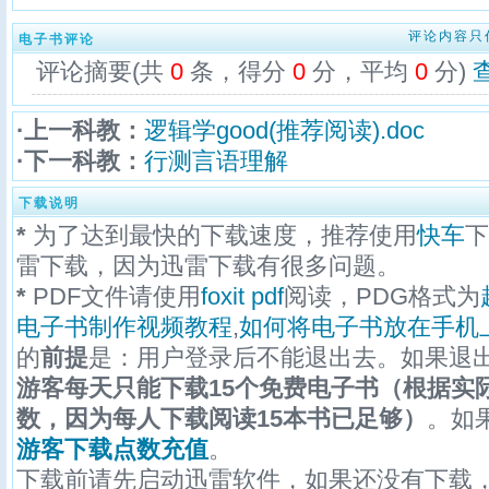
评论内容只
电子书评论
评论摘要(共
0
条，得分
0
分，平均
0
分)
·上一科教：
逻辑学good(推荐阅读).doc
·下一科教：
行测言语理解
下载说明
*
为了达到最快的下载速度，推荐使用
快车
下
雷下载，因为迅雷下载有很多问题。
*
PDF文件请使用
foxit pdf
阅读，PDG格式为
电子书制作视频教程
,
如何将电子书放在手机
的
前提
是：用户登录后不能退出去。如果退
游客每天只能下载15个免费电子书（根据实
数，因为每人下载阅读15本书已足够）
。如
游客下载点数充值
。
下载前请先启动迅雷软件，如果还没有下载