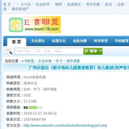
首 页
┆ ┆
小小说
┆
社会科学
┆
搜榜
┆
改进建议
┆
哲学宗教
┆
政治
┆
法律
源
┆
建筑房地产
文化理论
各国文化
信息传播
科学研究
学校教育
首 页
当前位置：
e书联盟
>
文化科教
>
学习
>
课件课案
广州出版社《新天地幼儿园素质教育》幼儿教材(有声音乐播
阅读环境：
excel表格音频
科教语言：
简体中文
科教类型：
社科 - 学习 - 课件课案
授权方式：
DOC
科教大小：
12.3 MB
推荐星级：
更新时间：
2019-12-27 19:48:32
联系方式：
15878409799
官方主页：
http://www.wzbooks.com/wzbooks/bookinfo/gzyr2.php