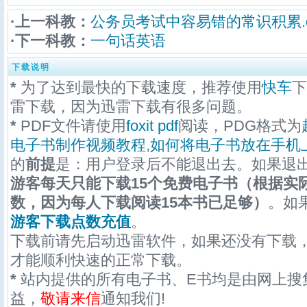
·上一科教：
公务员考试中容易错的常识积累.d
·下一科教：
一句话英语
下载说明
*
为了达到最快的下载速度，推荐使用
快车
下
雷下载，因为迅雷下载有很多问题。
*
PDF文件请使用
foxit pdf
阅读，PDG格式为
电子书制作视频教程
,
如何将电子书放在手机
的
前提
是：用户登录后不能退出去。如果退
游客每天只能下载15个免费电子书（根据实
数，因为每人下载阅读15本书已足够）
。如
游客下载点数充值
。
下载前请先启动迅雷软件，如果还没有下载
才能顺利快速的正常下载。
*
站内提供的所有电子书、E书均是由网上搜
益，
敬请来信
通知我们!