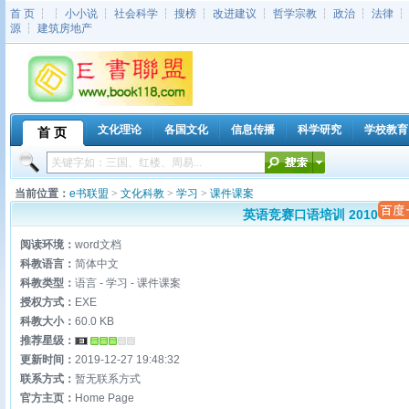
首 页
┆ ┆
小小说
┆
社会科学
┆
搜榜
┆
改进建议
┆
哲学宗教
┆
政治
┆
法律
源
┆
建筑房地产
文化理论
各国文化
信息传播
科学研究
学校教育
首 页
当前位置：
e书联盟
>
文化科教
>
学习
>
课件课案
英语竞赛口语培训 2010
阅读环境：
word文档
科教语言：
简体中文
科教类型：
语言 - 学习 - 课件课案
授权方式：
EXE
科教大小：
60.0 KB
推荐星级：
更新时间：
2019-12-27 19:48:32
联系方式：
暂无联系方式
官方主页：
Home Page