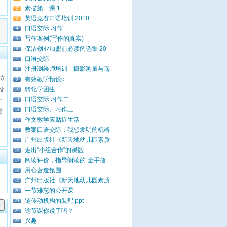
素描第一课 1
2
英语竞赛口语培训 2010
3
口语交际.习作一
4
写作案例(写作的真实)
5
保洁创业加盟前必读的选集 20
6
口语交际
7
注册测绘师培训－摄影测量与遥
8
立
有效教学预设c
9
设
转化学困生
10
口语交际.习作二
生
11
口语交际、习作三
12
课
作文教学应贴近生活
13
教案口语交际：我想发明的机器
14
广州出版社《新天地幼儿园素质
15
走出“小组合作”的误区
16
阅读评价，指导朗读的“金手指
17
用心营造氛围
18
广州出版社《新天地幼儿园素质
19
一节难忘的公开课
20
链传动机构的装配.ppt
21
这节课你说了吗？
22
兴趣
23