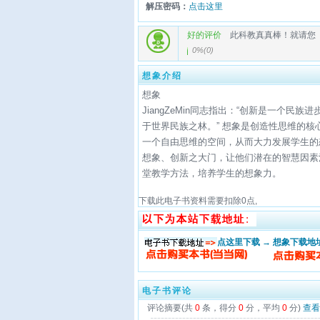
解压密码：
点击这里
好的评价
此科教真真棒！就请您
0%
(
0
)
想象介绍
想象
JiangZeMin同志指出：“创新是一个
于世界民族之林。” 想象是创造性思维的核
一个自由思维的空间，从而大力发展学生的
想象、创新之大门，让他们潜在的智慧因素
堂教学方法，培养学生的想象力。
下载此电子书资料需要扣除
0
点,
点这里下载 → 想象下载地
电子书评论
评论摘要(共
0
条，得分
0
分，平均
0
分)
查看