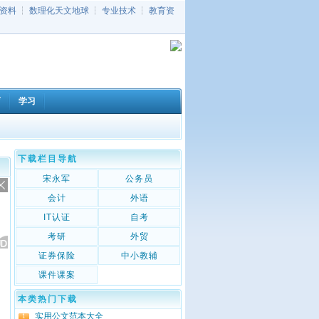
资料
┆
数理化天文地球
┆
专业技术
┆
教育资
育
学习
下载栏目导航
宋永军
公务员
会计
外语
IT认证
自考
考研
外贸
证券保险
中小教辅
课件课案
本类热门下载
实用公文范本大全
1