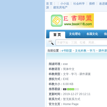
首 页
┆ ┆
小小说
┆
社会科学
┆
搜榜
┆
改进
源
┆
建筑房地产
文化理论
各国文化
信
首 页
当前位置：
e书联盟
>
文化科教
>
学习
>
课件课
阅读环境：
exe
科教语言：
简体中文
科教类型：
文学 - 学习 - 课件课案
授权方式：
EXE
科教大小：
6.00 KB
推荐星级：
更新时间：
2019-12-27 20:12:11
联系方式：
暂无联系方式
官方主页：
Home Page