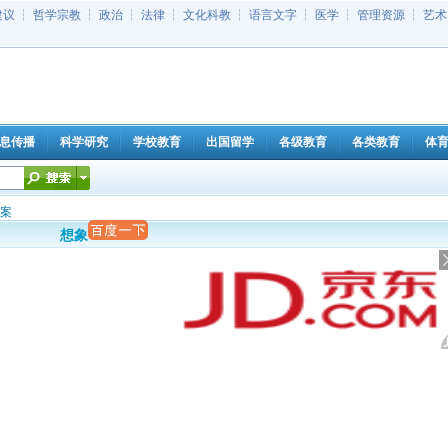
建议
┆
哲学宗教
┆
政治
┆
法律
┆
文化科教
┆
语言文字
┆
医学
┆
管理资源
┆
艺术
息传播
科学研究
学校教育
出国留学
各级教育
各类教育
体
案
想象