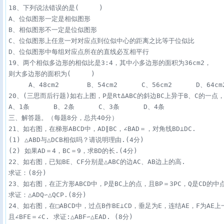
18、下列说法错误的是(     )

A、位似图形一定是相似图形      

B、相似图形不一定是位似图形

C、位似图形上任意一对对应点到位似中心的距离之比等于位似比

D、位似图形中每组对应点所在的直线必互相平行

19、两个相似多边形的相似比是3∶4，其中小多边形的面积为36cm2，

则大多边形的面积为(     )

     A、48cm2       B、54cm2      C、56cm2      D、64cm2
20、(三思而后行题)如右上图，P是RtΔABC的斜边BC上异于B、C的一点，
A、1条      B、2条      C、3条      D、4条

三、解答题。（每题8分，总共40分）

21、如右图，在梯形ABCD中，AD∥BC，∠BAD＝，对角线BD⊥DC.

(1) △ABD与△DCB相似吗？请说明理由.(4分)

(2) 如果AD＝4，BC＝9，求BD的长.(4分)

22、如右图，已知BE、CF分别是△ABC的边AC、AB边上的高.

求证：(8分)

23、如右图，在正方形ABCD中，P是BC上的点，且BP＝3PC，Q是CD的中点.
求证：△ADQ∽△QCP.(8分)

24、如右图，在□ABCD中，过点B作BE⊥CD，垂足为E，连结AE，F为AE上
且∠BFE＝∠C. 求证:△ABF∽△EAD. (8分)
