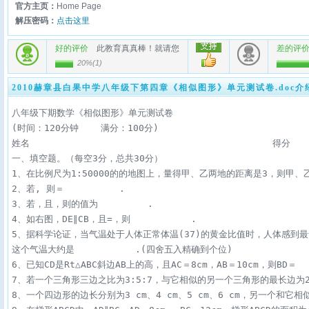
官方主页：
Home Page
解压密码：
点击这里
好的评价
此教育真真棒！就请您
差的评
20%
(
1
)
2010赫章县白果中学八年级下第四章《相似图形》单元测试卷.doc介
八年级下期数学《相似图形》单元测试卷

(时间：120分钟    满分：100分)

姓名                                            得分    
一、填空题。（每空3分，总共30分）

1、在比例尺为1∶50000的的地图上，量得甲、乙两地的距离是3，则甲、乙两地
2、若, 则＝          .

3、若，且，则的值为         .

4、如右图，DE∥CB，且=，则           .

5、据科学论证，当气温处于人体正常体温(37)的黄金比值时，人体感到最
这个气温大约是           .(四舍五入精确到个位)

6、已知CD是Rt△ABC斜边AB上的高，且AC＝8cm，AB＝10cm，则BD＝    
7、若一个三角形三边之比为3∶5∶7，与它相似的另一个三角形的最长边为21㎝
8、一个四边形的边长分别为3 cm、4 cm、5 cm、6 cm，另一个和它相似