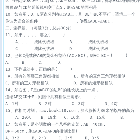
9、在梯形ABCD中，AD∥BC，AD＝8cm， BC＝12cm，梯形ABCD的面积为4
两腰BA与CD的延长线相交于点S，则△SAD的面积是                   
10、如右图，D、E两点分别在△CAB上，且 DE与BC不平行，请填上一个

你认为适合的条件               ，使得△ADE∽△ABC．

二、选择题。（每题3分，总共30分）

11、如果，，，, 那么(     )

    A、、、、成比例线段      B、、、、成比例线段

    C、、、、成比例线段      D、、、、成比例线段

12、已知C是线段AB的黄金分割点(AC＞BC)，则AC∶BC＝(     )

A、    B、    C、     D、 

13、下列说法中，正确的是(     )

 A、所有的等腰三角形都相似      B、所有的直角三角形都相似  

C、所有的正方形都相似          D、所有的矩形都相似

14、如右图，E是□ABCD的边BC的延长线上的一点，

连结AE交CD于F，则图中共有相似三角形(     )

A、1对        B、2对        C、3对        D、4对

15、在相同时刻，max.book118.com，那么影长为30米的旗杆的高为

    A、20米    B、18米   C、16米    D、15米      B、      
17、如右图，是小明做的一个风筝的支架，AB＝40cm，

BP＝60cm，则△ABC∽△APQ的相似比是(     )

A、3∶2     B、2∶3     C、2∶5     D、3∶5
