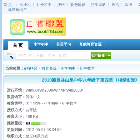
首 页
- ┆
小小说
┆
社会科学
┆
搜榜
┆
改进建议
┆
哲学宗教
┆
政治
┆
法律
┆
┆
建筑房地产
小学初中
英语学习
其他教育资源
首 页
当前位置：
e书联盟
>
教育资源
>
小学初中
>
初中数学
2010赫章县白果中学八年级下第四章《相似图形》单
运行环境：
Win9X/Win2000/WinXP/Win2003/
教育语言：
简体中文
教育类型：
国产软件 - 小学初中 - 初中数学
授权方式：
共享版
教育大小：
489 KB
推荐星级：
更新时间：
2012-05-07 08:34:50
联系方式：
暂无联系方式