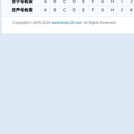
按字母检索
A
B
C
D
E
F
G
H
I
J
按声母检索
A
B
C
D
E
F
G
H
J
K
Copyright © 2005-2020
www.book118.com
. All Rights Reserved