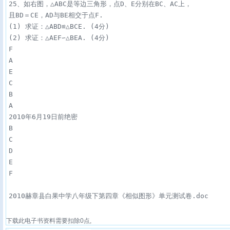
25、如右图，△ABC是等边三角形，点D、E分别在BC、AC上，

且BD＝CE，AD与BE相交于点F.

(1) 求证：△ABD≌△BCE. (4分)

(2) 求证：△AEF∽△BEA. (4分)

F

A

E

C

B

A

2010年6月19日前绝密

B

C

D

E

2010赫章县白果中学八年级下第四章《相似图形》单元测试卷.doc
下载此电子书资料需要扣除
0
点,