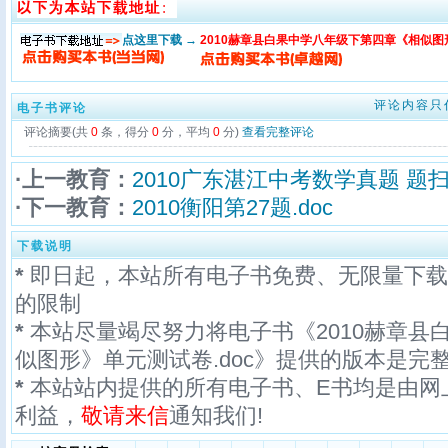
点这里下载 →
2010赫章县白果中学八年级下第四章《相似图
评论内容只
电子书评论
评论摘要(共
0
条，得分
0
分，平均
0
分)
查看完整评论
·上一教育：
2010广东湛江中考数学真题 题扫瞄
·下一教育：
2010衡阳第27题.doc
下载说明
*
即日起，本站所有电子书免费、无限量下载
的限制
*
本站尽量竭尽努力将电子书《2010赫章县
似图形》单元测试卷.doc》提供的版本是完
*
本站站内提供的所有电子书、E书均是由网
利益，
敬请来信
通知我们!