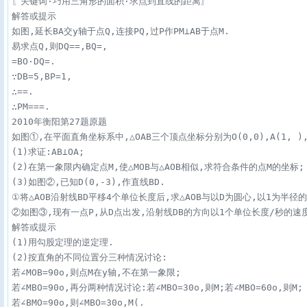
〖关键词·巧用三角形的面积·求点到直线的距离〗

解答或提示

如图,延长BA交y轴于点Q,连接PQ,过P作PM⊥AB于点M.

易求点Q,则DQ==,BQ=,

=BO·DQ=.

∵DB=5,BP=1,

∴==.

∴PM===.

2010年衡阳第27题原题

如图①,在平面直角坐标系中,△OAB三个顶点坐标分别为O(0,0),A(1, ),B(
(1)求证:AB⊥OA;

(2)在第一象限内确定点M,使△MOB与△AOB相似,求符合条件的点M的坐标;

(3)如图②,已知D(0,-3),作直线BD.

①将△AOB沿射线BD平移4个单位长度后,求△AOB与以D为圆心,以1为半径的
②如图③,现有一点P,从D点出发,沿射线DB的方向以1个单位长度/秒的速度
解答或提示

(1)用勾股定理的逆定理.

(2)按直角的不同位置分三种情况讨论:

若∠MOB=90o,则点M在y轴,不在第一象限;

若∠MBO=90o,再分两种情况讨论:若∠MBO=30o,则M;若∠MBO=60o,则M;

若∠BMO=90o,则∠MBO=30o,M(.
