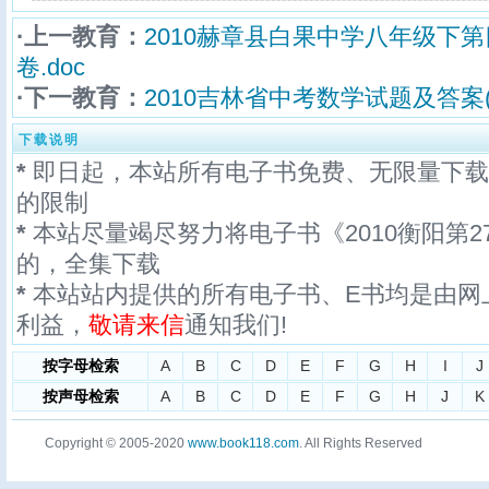
·上一教育：
2010赫章县白果中学八年级下
卷.doc
·下一教育：
2010吉林省中考数学试题及答案(扫
下载说明
*
即日起，本站所有电子书免费、无限量下载
的限制
*
本站尽量竭尽努力将电子书《2010衡阳第2
的，全集下载
*
本站站内提供的所有电子书、E书均是由网
利益，
敬请来信
通知我们!
按字母检索
A
B
C
D
E
F
G
H
I
J
按声母检索
A
B
C
D
E
F
G
H
J
K
Copyright © 2005-2020
www.book118.com
. All Rights Reserved