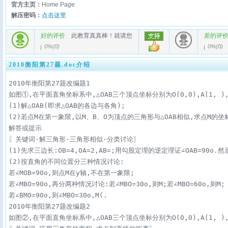
官方主页：
Home Page
解压密码：
点击这里
好的评价
此教育真真棒！就请您
差的评
0%
(
0
)
0%
(
0
)
2010衡阳第27题.doc介绍
2010年衡阳第27题改编题1

如图①,在平面直角坐标系中,△OAB三个顶点坐标分别为O(0,0),A(1, ),B(
(1)解△OAB(即求△OAB的各边与各角);

(2)若点M在第一象限,以M、B、O为顶点的三角形与△OAB相似,求点M的坐标
解答或提示

〖关键词·解三角形·三角形相似·分类讨论〗

(1)先求三边长:OB=4,OA=2,AB=;用勾股定理的逆定理证∠OAB=90o.然后解
(2)按直角的不同位置分三种情况讨论:

若∠MOB=90o,则点M在y轴,不在第一象限;

若∠MBO=90o,再分两种情况讨论:若∠MBO=30o,则M;若∠MBO=60o,则M;

若∠BMO=90o,则∠MBO=30o,M(.

2010年衡阳第27题改编题2

如图②,在平面直角坐标系中,△OAB三个顶点坐标分别为O(0,0),A(1, ),B