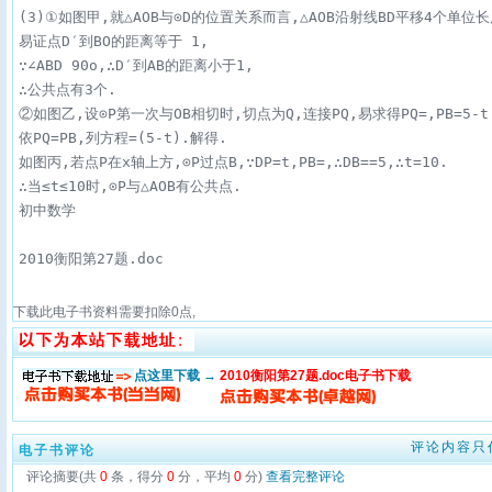
(3)①如图甲,就△AOB与⊙D的位置关系而言,△AOB沿射线BD平移4个单位长
易证点D′到BO的距离等于 1,

∵∠ABD 90o,∴D′到AB的距离小于1,

∴公共点有3个.

②如图乙,设⊙P第一次与OB相切时,切点为Q,连接PQ,易求得PQ=,PB=5-t.
依PQ=PB,列方程=(5-t).解得.

如图丙,若点P在x轴上方,⊙P过点B,∵DP=t,PB=,∴DB==5,∴t=10.

∴当≤t≤10时,⊙P与△AOB有公共点.

2010衡阳第27题.doc
下载此电子书资料需要扣除
0
点,
点这里下载 →
2010衡阳第27题.doc电子书下载
评论内容只
电子书评论
评论摘要(共
0
条，得分
0
分，平均
0
分)
查看完整评论