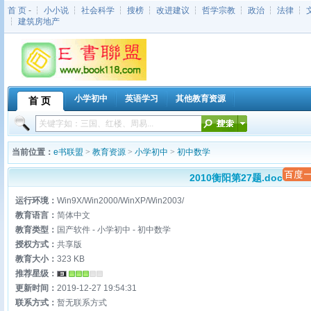
首 页
- ┆
小小说
┆
社会科学
┆
搜榜
┆
改进建议
┆
哲学宗教
┆
政治
┆
法律
┆
┆
建筑房地产
小学初中
英语学习
其他教育资源
首 页
当前位置：
e书联盟
>
教育资源
>
小学初中
>
初中数学
2010衡阳第27题.doc
运行环境：
Win9X/Win2000/WinXP/Win2003/
教育语言：
简体中文
教育类型：
国产软件 - 小学初中 - 初中数学
授权方式：
共享版
教育大小：
323 KB
推荐星级：
更新时间：
2019-12-27 19:54:31
联系方式：
暂无联系方式