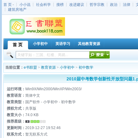
首 页
- ┆
小小说
┆
社会科学
┆
搜榜
┆
改进建议
┆
哲学宗教
┆
政治
┆
法律
┆
┆
建筑房地产
小学初中
英语学习
其他教育资源
首 页
当前位置：
e书联盟
>
教育资源
>
小学初中
>
初中数学
2010届中考数学创新性开放型问题1.p
运行环境：
Win9X/Win2000/WinXP/Win2003/
教育语言：
简体中文
教育类型：
国产软件 - 小学初中 - 初中数学
授权方式：
共享版
教育大小：
74.0 KB
推荐星级：
更新时间：
2019-12-27 19:52:46
联系方式：
暂无联系方式