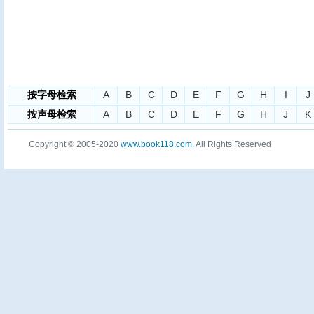
按字母检索
A
B
C
D
E
F
G
H
I
J
按声母检索
A
B
C
D
E
F
G
H
J
K
Copyright © 2005-2020
www.book118.com
. All Rights Reserved