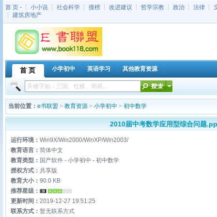
首 页
- ┆
小小说
┆
社会科学
┆
搜榜
┆
改进建议
┆
哲学宗教
┆
政治
┆
法律
┆
┆
建筑房地产
小学初中
英语学习
其他教育资源
首 页
当前位置：
e书联盟
>
教育资源
>
小学初中
>
初中数学
2010届中考数学应用型综合问题.pp
运行环境：
Win9X/Win2000/WinXP/Win2003/
教育语言：
简体中文
教育类型：
国产软件 - 小学初中 - 初中数学
授权方式：
共享版
教育大小：
90.0 KB
推荐星级：
更新时间：
2019-12-27 19:51:25
联系方式：
暂无联系方式