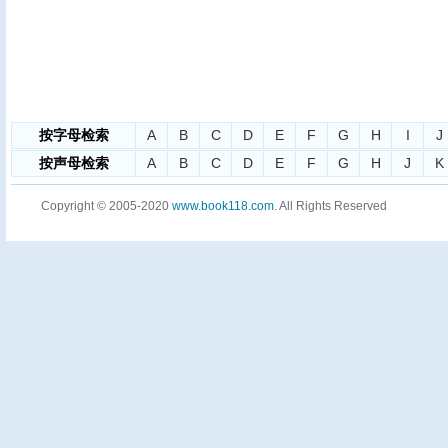
按字母检索
A
B
C
D
E
F
G
H
I
J
按声母检索
A
B
C
D
E
F
G
H
J
K
Copyright © 2005-2020
www.book118.com
. All Rights Reserved