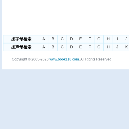
按字母检索
A
B
C
D
E
F
G
H
I
J
按声母检索
A
B
C
D
E
F
G
H
J
K
Copyright © 2005-2020
www.book118.com
. All Rights Reserved