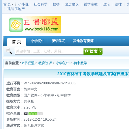
首 页
- ┆
小小说
┆
社会科学
┆
搜榜
┆
改进建议
┆
哲学宗教
┆
政治
┆
法律
┆
┆
建筑房地产
小学初中
英语学习
其他教育资源
首 页
当前位置：
e书联盟
>
教育资源
>
小学初中
>
初中数学
2010吉林省中考数学试题及答案(扫描版).
运行环境：
Win9X/Win2000/WinXP/Win2003/
教育语言：
简体中文
教育类型：
国产软件 - 小学初中 - 初中数学
授权方式：
共享版
教育大小：
2.26 MB
推荐星级：
更新时间：
2019-12-27 19:55:24
联系方式：
暂无联系方式